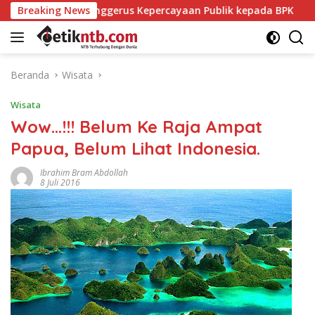
Langsung
g Menggerus Kepercayaan Publik kepada BPK
Breaking News
Politisi P
ke
konten
Beranda
Wisata
Wisata
Wow…!!! Belum Ke Raja Ampat
Papua, Belum Lihat Indonesia.
Ibrahim Bram Abdollah
8 Juli 2016