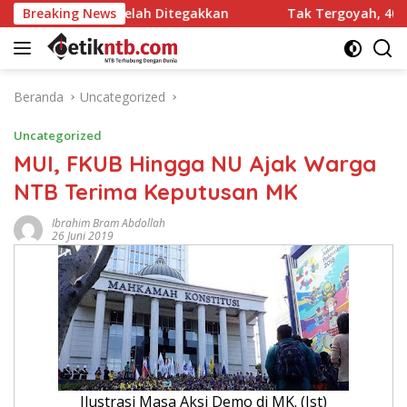
Langsung
elah Ditegakkan
Breaking News
Tak Tergoyah, 40 Cabor Bulat Dukung
ke
konten
Beranda
Uncategorized
Uncategorized
MUI, FKUB Hingga NU Ajak Warga
NTB Terima Keputusan MK
Ibrahim Bram Abdollah
26 Juni 2019
Ilustrasi Masa Aksi Demo di MK. (Ist)