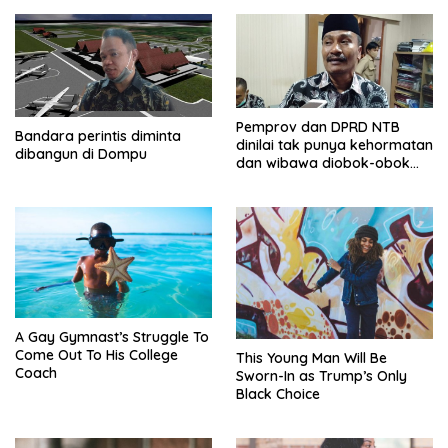
Pemprov dan DPRD NTB
Bandara perintis diminta
dinilai tak punya kehormatan
dibangun di Dompu
dan wibawa diobok-obok
GTI
A Gay Gymnast’s Struggle To
Come Out To His College
This Young Man Will Be
Coach
Sworn-In as Trump’s Only
Black Choice