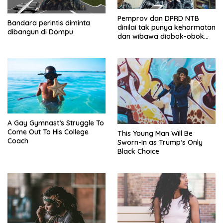
Pemprov dan DPRD NTB
Bandara perintis diminta
dinilai tak punya kehormatan
dibangun di Dompu
dan wibawa diobok-obok
GTI
A Gay Gymnast’s Struggle To
Come Out To His College
This Young Man Will Be
Coach
Sworn-In as Trump’s Only
Black Choice