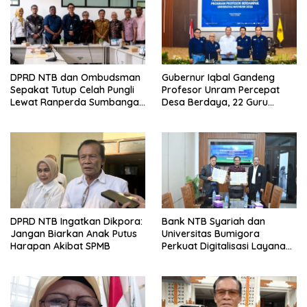
DPRD NTB dan Ombudsman
Gubernur Iqbal Gandeng
Sepakat Tutup Celah Pungli
Profesor Unram Percepat
Lewat Ranperda Sumbangan
Desa Berdaya, 22 Guru
Pendidikan
Besar Diterjunkan
DPRD NTB Ingatkan Dikpora:
Bank NTB Syariah dan
Jangan Biarkan Anak Putus
Universitas Bumigora
Harapan Akibat SPMB
Perkuat Digitalisasi Layanan
Pembayaran Pendidikan