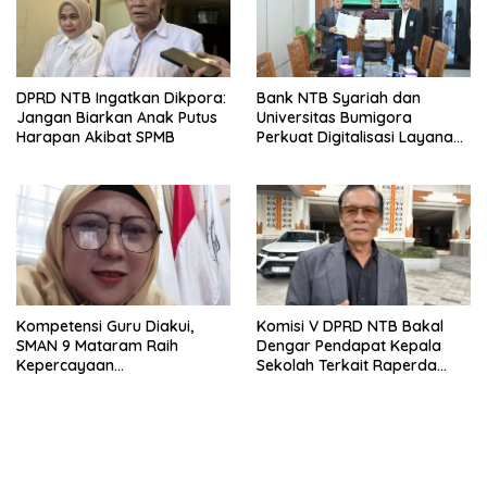
DPRD NTB Ingatkan Dikpora:
Bank NTB Syariah dan
Jangan Biarkan Anak Putus
Universitas Bumigora
Harapan Akibat SPMB
Perkuat Digitalisasi Layanan
Pembayaran Pendidikan
Kompetensi Guru Diakui,
Komisi V DPRD NTB Bakal
SMAN 9 Mataram Raih
Dengar Pendapat Kepala
Kepercayaan
Sekolah Terkait Raperda
Kemendikdasmen Program
Sumbangan Pendidikan
Pembelajaran Coding dan AI