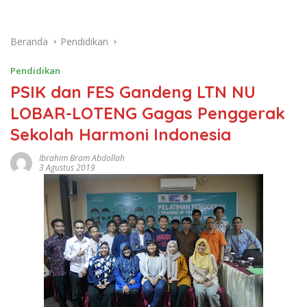
Beranda
Pendidikan
Pendidikan
PSIK dan FES Gandeng LTN NU
LOBAR-LOTENG Gagas Penggerak
Sekolah Harmoni Indonesia
Ibrahim Bram Abdollah
3 Agustus 2019