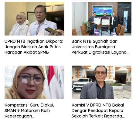
DPRD NTB Ingatkan Dikpora:
Bank NTB Syariah dan
Jangan Biarkan Anak Putus
Universitas Bumigora
Harapan Akibat SPMB
Perkuat Digitalisasi Layanan
Pembayaran Pendidikan
Kompetensi Guru Diakui,
Komisi V DPRD NTB Bakal
SMAN 9 Mataram Raih
Dengar Pendapat Kepala
Kepercayaan
Sekolah Terkait Raperda
Kemendikdasmen Program
Sumbangan Pendidikan
Pembelajaran Coding dan AI