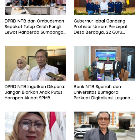
DPRD NTB dan Ombudsman
Gubernur Iqbal Gandeng
Sepakat Tutup Celah Pungli
Profesor Unram Percepat
Lewat Ranperda Sumbangan
Desa Berdaya, 22 Guru
Pendidikan
Besar Diterjunkan
DPRD NTB Ingatkan Dikpora:
Bank NTB Syariah dan
Jangan Biarkan Anak Putus
Universitas Bumigora
Harapan Akibat SPMB
Perkuat Digitalisasi Layanan
Pembayaran Pendidikan