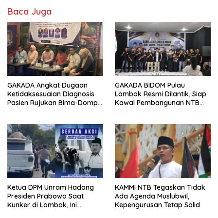
Baca Juga
GAKADA Angkat Dugaan
GAKADA BIDOM Pulau
Ketidaksesuaian Diagnosis
Lombok Resmi Dilantik, Siap
Pasien Rujukan Bima-Dompu,
Kawal Pembangunan NTB
Desak Perbaikan Sistem
Berlandaskan Maja Labo
Layanan Kesehatan
Dahu
Ketua DPM Unram Hadang
KAMMI NTB Tegaskan Tidak
Presiden Prabowo Saat
Ada Agenda Muslubwil,
Kunker di Lombok, Ini
Kepengurusan Tetap Solid
Tuntutannya!