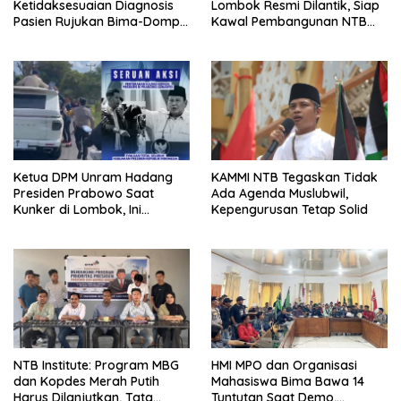
Ketidaksesuaian Diagnosis
Lombok Resmi Dilantik, Siap
Pasien Rujukan Bima-Dompu,
Kawal Pembangunan NTB
Desak Perbaikan Sistem
Berlandaskan Maja Labo
Layanan Kesehatan
Dahu
Ketua DPM Unram Hadang
KAMMI NTB Tegaskan Tidak
Presiden Prabowo Saat
Ada Agenda Muslubwil,
Kunker di Lombok, Ini
Kepengurusan Tetap Solid
Tuntutannya!
NTB Institute: Program MBG
HMI MPO dan Organisasi
dan Kopdes Merah Putih
Mahasiswa Bima Bawa 14
Harus Dilanjutkan, Tata
Tuntutan Saat Demo,