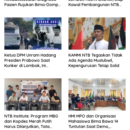
Pasien Rujukan Bima-Dompu,
Kawal Pembangunan NTB
Desak Perbaikan Sistem
Berlandaskan Maja Labo
Layanan Kesehatan
Dahu
Ketua DPM Unram Hadang
KAMMI NTB Tegaskan Tidak
Presiden Prabowo Saat
Ada Agenda Muslubwil,
Kunker di Lombok, Ini
Kepengurusan Tetap Solid
Tuntutannya!
NTB Institute: Program MBG
HMI MPO dan Organisasi
dan Kopdes Merah Putih
Mahasiswa Bima Bawa 14
Harus Dilanjutkan, Tata
Tuntutan Saat Demo,