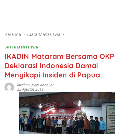
Kelola Wajib Dibenahi
Evaluasi MBG-Kepastian Gaji
PPPK PW
Beranda
Suara Mahasiswa
Suara Mahasiswa
IKADIN Mataram Bersama OKP
Deklarasi Indonesia Damai
Menyikapi Insiden di Papua
Ibrahim Bram Abdollah
22 Agustus 2019