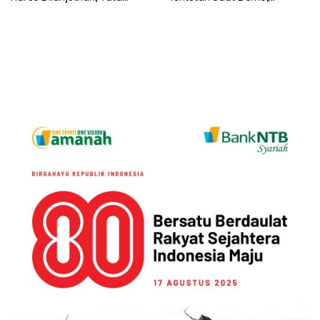
Kelola Wajib Dibenahi
Evaluasi MBG-Kepastian Gaji
PPPK PW