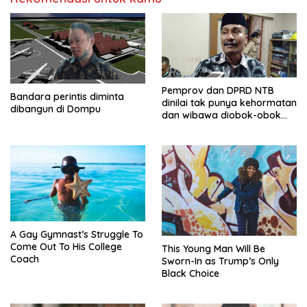
Pemprov dan DPRD NTB
Bandara perintis diminta
dinilai tak punya kehormatan
dibangun di Dompu
dan wibawa diobok-obok
GTI
A Gay Gymnast’s Struggle To
Come Out To His College
This Young Man Will Be
Coach
Sworn-In as Trump’s Only
Black Choice