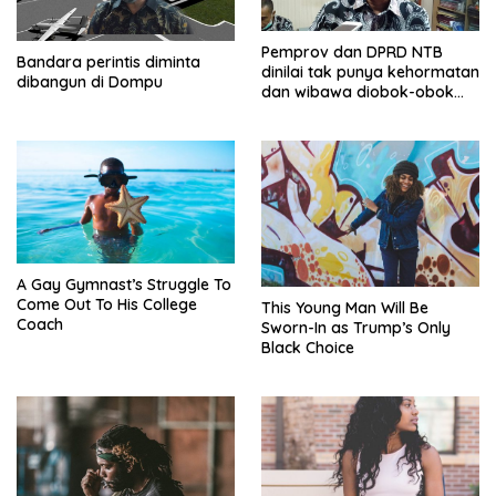
Pemprov dan DPRD NTB
Bandara perintis diminta
dinilai tak punya kehormatan
dibangun di Dompu
dan wibawa diobok-obok
GTI
A Gay Gymnast’s Struggle To
Come Out To His College
This Young Man Will Be
Coach
Sworn-In as Trump’s Only
Black Choice