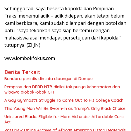
Sehingga tadi saya beserta kapolda dan Pimpinan
Fraksi menemui adik – adik didepan, akan tetapi belum
kami berbicara, kami sudah dilempari dengan botol dan
batu. “saya tekankan saya siap bertemu dengan
mahasiswa asal mendapat persetujuan dari kapolda,”
tutupnya. (ZI JN)
www.lombokfokus.com
Berita Terkait
Bandara perintis diminta dibangun di Dompu
Pemprov dan DPRD NTB dinilai tak punya kehormatan dan
wibawa diobok-obok GTI
A Gay Gymnast’s Struggle To Come Out To His College Coach
This Young Man Will Be Sworn-In as Trump’s Only Black Choice
Uninsured Blacks Eligible for More Aid under Affordable Care
Act
Vast New Online Archive of African American History Materials