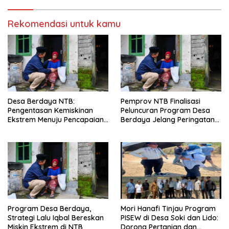
Rekomendasi untuk kamu
Desa Berdaya NTB:
Pemprov NTB Finalisasi
Pengentasan Kemiskinan
Peluncuran Program Desa
Ekstrem Menuju Pencapaian
Berdaya Jelang Peringatan
SDGs
HUT ke-67
Program Desa Berdaya,
Mori Hanafi Tinjau Program
Strategi Lalu Iqbal Bereskan
PISEW di Desa Soki dan Lido:
Miskin Ekstrem di NTB
Dorong Pertanian dan