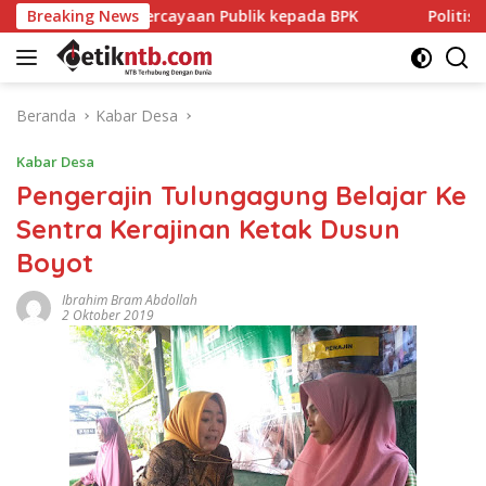
Langsung
rcayaan Publik kepada BPK
Breaking News
Politisi PDIP NTB Respons D
ke
konten
Beranda
Kabar Desa
Kabar Desa
Pengerajin Tulungagung Belajar Ke
Sentra Kerajinan Ketak Dusun
Boyot
Ibrahim Bram Abdollah
2 Oktober 2019