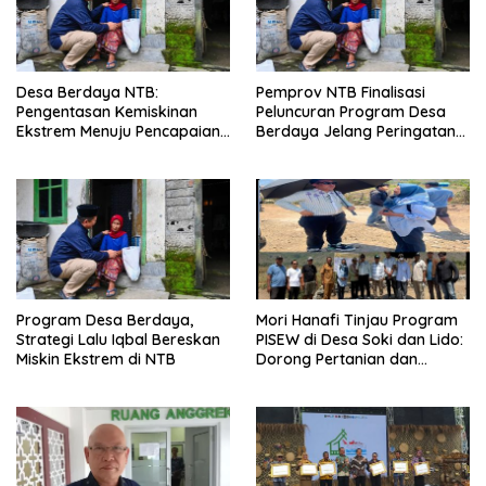
Desa Berdaya NTB:
Pemprov NTB Finalisasi
Pengentasan Kemiskinan
Peluncuran Program Desa
Ekstrem Menuju Pencapaian
Berdaya Jelang Peringatan
SDGs
HUT ke-67
Program Desa Berdaya,
Mori Hanafi Tinjau Program
Strategi Lalu Iqbal Bereskan
PISEW di Desa Soki dan Lido:
Miskin Ekstrem di NTB
Dorong Pertanian dan
Ekonomi Lokal