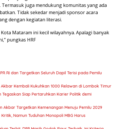
tu. Termasuk juga mendukung komunitas yang ada
ibatkan. Tidak sekedar menjadi sponsor acara
ng dengan kegiatan literasi.
 Kota Mataram ini kecil wilayahnya. Apalagi banyak
ni,” pungkas HRF
PR RI dan Targetkan Seluruh Dapil Terisi pada Pemilu
im Akbar Kembali Kukuhkan 1000 Relawan di Lombok Timur
Tegaskan Siap Pertaruhkan Karier Politik demi
im Akbar Targetkan Kemenangan Menuju Pemilu 2029
 Kritik, Namun Tuduhan Monopoli MBG Harus
 Terbit, DPP Masih Godok Figur Terbaik, Ini Kriteria