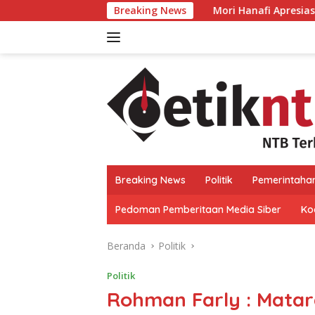
Langsung
Breaking News
Mori Hanafi Apresiasi Tim Gabungan P
ke
konten
Breaking News
Politik
Pemerintaha
Pedoman Pemberitaan Media Siber
Kod
Beranda
Politik
Politik
Rohman Farly : Matar