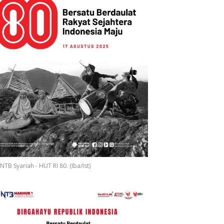
NTB Syariah - HUT RI 80. (Iba/Ist)