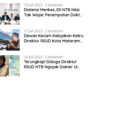
19 Juli 2023
2 Komentar
Diatensi Menkes, IDI NTB Nilai
Tak Wajar Penempatan Dokter
Komang Jadi Staf
Perpustakaan
17 Juli 2023
2 Komentar
Dewan Kecam Kebijakan Keliru
Direktur RSUD Kota Mataram
Tempatkan Dokter Jadi Staf
Perpustakaan
24 Juli 2023
2 Komentar
Terungkap! Diduga Direktur
RSUD NTB Ngajak Dokter UI
‘Main’ di Hotel