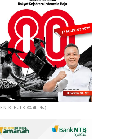
 NTB - HUT RI 80. (Iba/Ist)