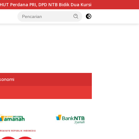
PD NTB Bidik Dua Kursi DPR RI dan Targetkan Seluruh Dapil Teri
Ekonomi