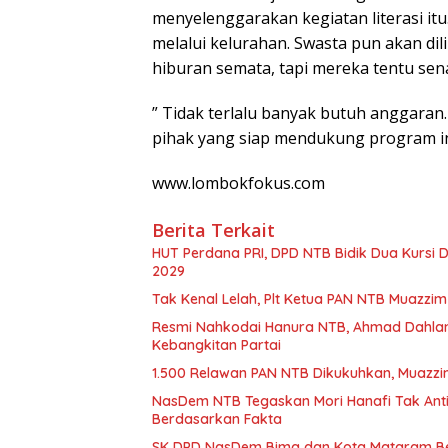
menyelenggarakan kegiatan literasi i
melalui kelurahan. Swasta pun akan dil
hiburan semata, tapi mereka tentu sena
” Tidak terlalu banyak butuh anggaran.
pihak yang siap mendukung program i
www.lombokfokus.com
Berita Terkait
HUT Perdana PRI, DPD NTB Bidik Dua Kursi D
2029
Tak Kenal Lelah, Plt Ketua PAN NTB Muazz
Resmi Nahkodai Hanura NTB, Ahmad Dahlan 
Kebangkitan Partai
1.500 Relawan PAN NTB Dikukuhkan, Muazz
NasDem NTB Tegaskan Mori Hanafi Tak Anti
Berdasarkan Fakta
SK DPD NasDem Bima dan Kota Mataram Belum