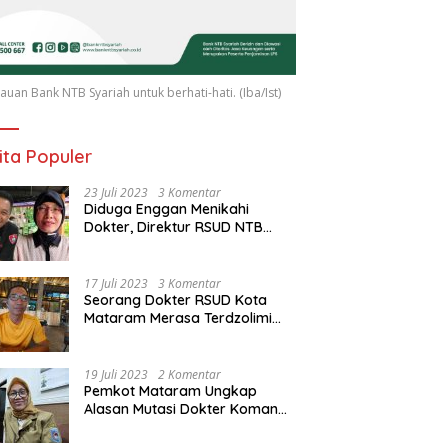
uan Bank NTB Syariah untuk berhati-hati. (Iba/Ist)
ita Populer
23 Juli 2023
3 Komentar
Diduga Enggan Menikahi
Dokter, Direktur RSUD NTB
Diancam Dipolisikan, dr Jack:
Ngawur Itu
17 Juli 2023
3 Komentar
Seorang Dokter RSUD Kota
Mataram Merasa Terdzolimi
Dimutasi Jadi Staf
Perpustakaan
19 Juli 2023
2 Komentar
Pemkot Mataram Ungkap
Alasan Mutasi Dokter Komang
Jadi Staf Perpustakaan