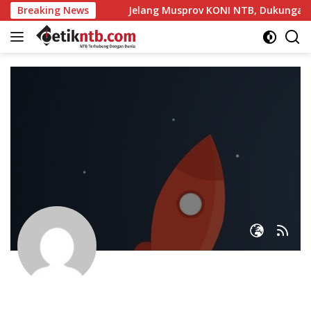
Langsung
an Pemerintah
Breaking News
Jelang Musprov KONI NTB, Dukungan Marc
ke
konten