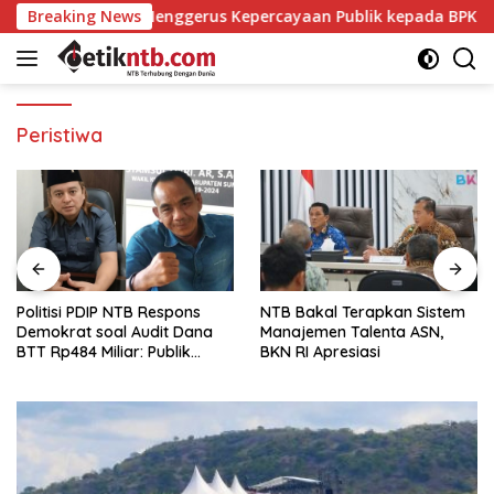
Langsung
ini yang Menggerus Kepercayaan Publik kepada BPK
Breaking News
Poli
ke
konten
Peristiwa
Politisi PDIP NTB Respons
NTB Bakal Terapkan Sistem
Demokrat soal Audit Dana
Manajemen Talenta ASN,
BTT Rp484 Miliar: Publik
BKN RI Apresiasi
Butuh Jawaban, Bukan
Retorika