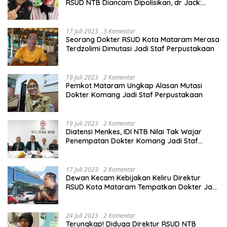
RSUD NTB Diancam Dipolisikan, dr Jack:
Ngawur Itu
17 Juli 2023
3 Komentar
Seorang Dokter RSUD Kota Mataram Merasa
Terdzolimi Dimutasi Jadi Staf Perpustakaan
19 Juli 2023
2 Komentar
Pemkot Mataram Ungkap Alasan Mutasi
Dokter Komang Jadi Staf Perpustakaan
19 Juli 2023
2 Komentar
Diatensi Menkes, IDI NTB Nilai Tak Wajar
Penempatan Dokter Komang Jadi Staf
Perpustakaan
17 Juli 2023
2 Komentar
Dewan Kecam Kebijakan Keliru Direktur
RSUD Kota Mataram Tempatkan Dokter Jadi
Staf Perpustakaan
24 Juli 2023
2 Komentar
Terungkap! Diduga Direktur RSUD NTB