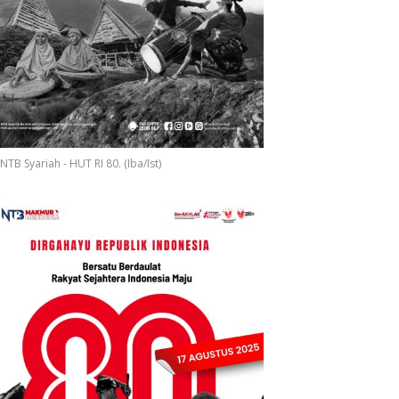
S
NTB Syariah - HUT RI 80. (Iba/Ist)