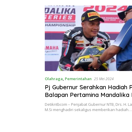
Olahraga
,
Pemerintahan
25 Mei 2024
Pj Gubernur Serahkan Hadiah
Balapan Pertamina Mandalika 
Series Round 2
Detikntbcom – Penjabat Gubernur NTB, Drs. H. Lal
M.Si menghadiri sekaligus memberikan hadiah…