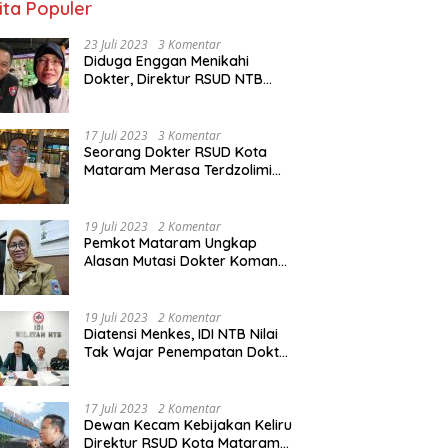
ita Populer
23 Juli 2023
3 Komentar
Diduga Enggan Menikahi
Dokter, Direktur RSUD NTB
Diancam Dipolisikan, dr Jack:
Ngawur Itu
17 Juli 2023
3 Komentar
Seorang Dokter RSUD Kota
Mataram Merasa Terdzolimi
Dimutasi Jadi Staf
Perpustakaan
19 Juli 2023
2 Komentar
Pemkot Mataram Ungkap
Alasan Mutasi Dokter Komang
Jadi Staf Perpustakaan
19 Juli 2023
2 Komentar
Diatensi Menkes, IDI NTB Nilai
Tak Wajar Penempatan Dokter
Komang Jadi Staf
Perpustakaan
17 Juli 2023
2 Komentar
Dewan Kecam Kebijakan Keliru
Direktur RSUD Kota Mataram