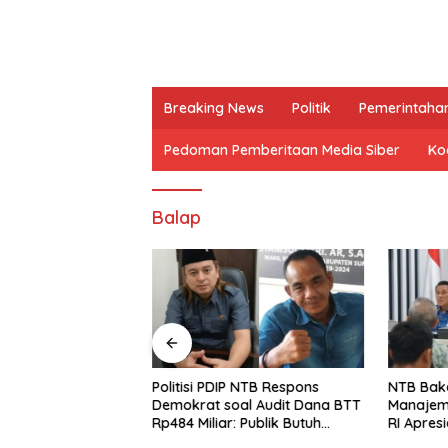
Breaking News
Politik
Pemerintaha
Pedoman Pemberitaan Media Siber
Kod
Balap
P, Syamsul Fikri:
Politisi PDIP NTB Respons
NTB Baka
un Opini yang
Demokrat soal Audit Dana BTT
Manajem
epercayaan Publik
Rp484 Miliar: Publik Butuh
RI Apresi
Jawaban, Bukan Retorika