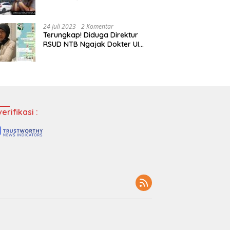
Tempatkan Dokter Jadi Staf
Perpustakaan
24 Juli 2023
2 Komentar
Terungkap! Diduga Direktur
RSUD NTB Ngajak Dokter UI
‘Main’ di Hotel
erifikasi :