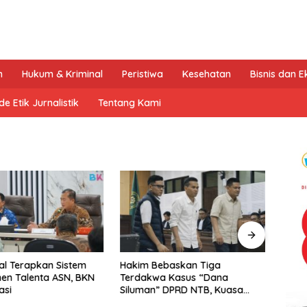
n
Hukum & Kriminal
Peristiwa
Kesehatan
Bisnis dan 
e Etik Jurnalistik
Tentang Kami
l Terapkan Sistem
Hakim Bebaskan Tiga
Tak T
en Talenta ASN, BKN
Terdakwa Kasus “Dana
Dukun
asi
Siluman” DPRD NTB, Kuasa
Kemb
Hukum: Keadilan Telah