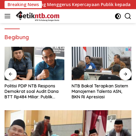
Langsung
un Opini yang Menggerus Kepercayaan Publik kepada BPK
Breaking News
ke
konten
Begibung
Politisi PDIP NTB Respons
NTB Bakal Terapkan Sistem
Demokrat soal Audit Dana
Manajemen Talenta ASN,
BTT Rp484 Miliar: Publik
BKN RI Apresiasi
Butuh Jawaban, Bukan
Retorika