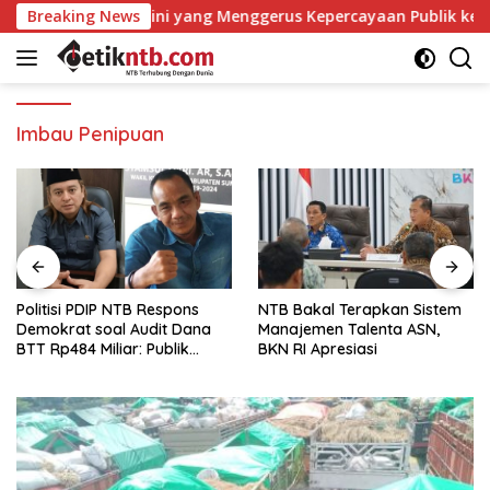
Langsung
n Bangun Opini yang Menggerus Kepercayaan Publik kepada BPK
Breaking News
ke
konten
Imbau Penipuan
Politisi PDIP NTB Respons
NTB Bakal Terapkan Sistem
Demokrat soal Audit Dana
Manajemen Talenta ASN,
BTT Rp484 Miliar: Publik
BKN RI Apresiasi
Butuh Jawaban, Bukan
Retorika