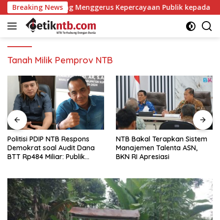
Langsung
n Opini yang Menggerus Kepercayaan Publik kepada BPK
Breaking News
ke
konten
Tanah Milik Pemprov NTB
Politisi PDIP NTB Respons
NTB Bakal Terapkan Sistem
Demokrat soal Audit Dana
Manajemen Talenta ASN,
BTT Rp484 Miliar: Publik
BKN RI Apresiasi
Butuh Jawaban, Bukan
Retorika