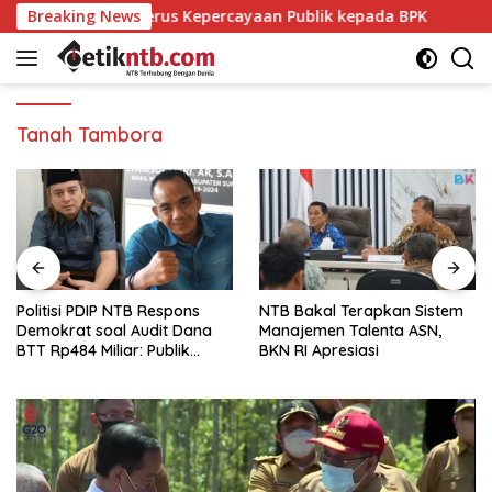
Langsung
yang Menggerus Kepercayaan Publik kepada BPK
Breaking News
Politis
ke
konten
Tanah Tambora
Politisi PDIP NTB Respons
NTB Bakal Terapkan Sistem
Demokrat soal Audit Dana
Manajemen Talenta ASN,
BTT Rp484 Miliar: Publik
BKN RI Apresiasi
Butuh Jawaban, Bukan
Retorika