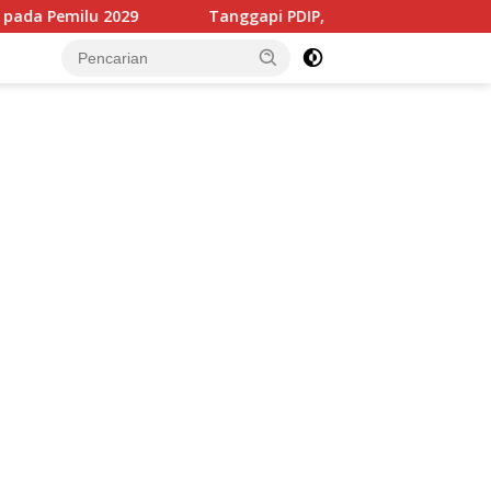
029
Tanggapi PDIP, Syamsul Fikri: Jangan Bangun Opin