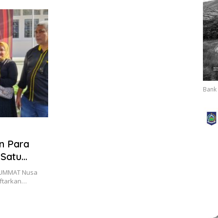
Dite
Bank 
n Para
 Satu
i UMMAT Nusa
ftarkan…