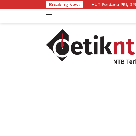
Langsung
Breaking News
HUT Perdana PRI, DPD NTB Bidik Dua 
ke
konten