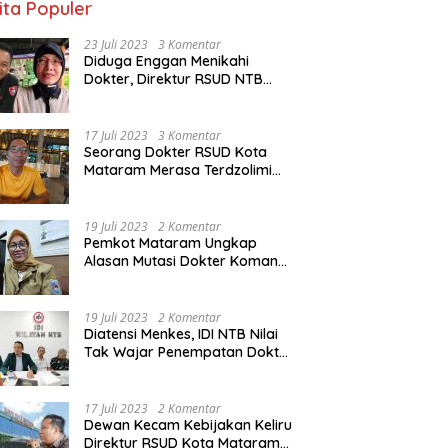
ita Populer
23 Juli 2023
3 Komentar
Diduga Enggan Menikahi
Dokter, Direktur RSUD NTB
Diancam Dipolisikan, dr Jack:
Ngawur Itu
17 Juli 2023
3 Komentar
Seorang Dokter RSUD Kota
Mataram Merasa Terdzolimi
Dimutasi Jadi Staf
Perpustakaan
19 Juli 2023
2 Komentar
Pemkot Mataram Ungkap
Alasan Mutasi Dokter Komang
Jadi Staf Perpustakaan
19 Juli 2023
2 Komentar
Diatensi Menkes, IDI NTB Nilai
Tak Wajar Penempatan Dokter
Komang Jadi Staf
Perpustakaan
17 Juli 2023
2 Komentar
Dewan Kecam Kebijakan Keliru
Direktur RSUD Kota Mataram