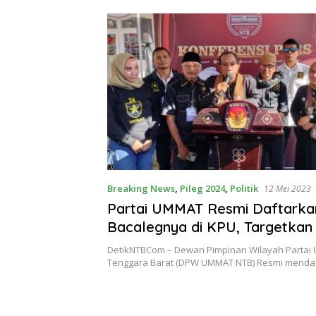
Breaking News
,
Pileg 2024
,
Politik
12 Mei 2023
Partai UMMAT Resmi Daftarka
Bacalegnya di KPU, Targetkan
Fraksi di DPRD NTB
DetikNTBCom – Dewan Pimpinan Wilayah Parta
Tenggara Barat (DPW UMMAT NTB) Resmi menda