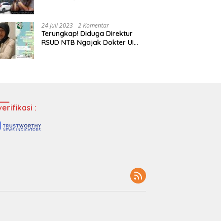
Tempatkan Dokter Jadi Staf
Perpustakaan
24 Juli 2023
2 Komentar
Terungkap! Diduga Direktur
RSUD NTB Ngajak Dokter UI
‘Main’ di Hotel
erifikasi :