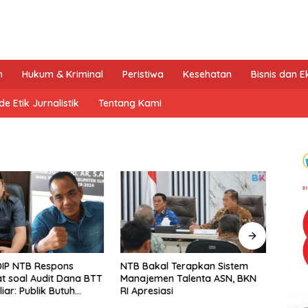
n
Hukum & Kriminal
Peristiwa
Kesehatan
Bisnis dan 
e Etik Jurnalistik
Tentang Kami
PDIP NTB Respons
NTB Bakal Terapkan Sistem
Haki
 soal Audit Dana BTT
Manajemen Talenta ASN, BKN
Terd
iar: Publik Butuh
RI Apresiasi
Silu
 Bukan Retorika
Hukum