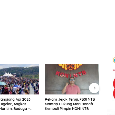
 Sangiang Api 2026
Rekam Jejak Teruji, PBSI NTB
Pakar
Digelar, Angkat
Mantap Dukung Mori Hanafi
Bisa 
Maritim, Budaya –
Kembali Pimpin KONI NTB
Wajib
radaban Pulau
Keseh