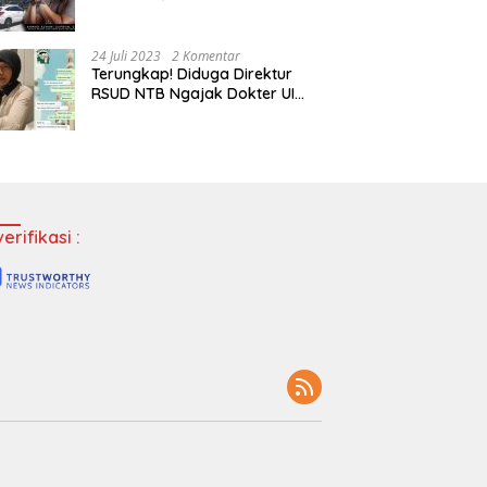
Tempatkan Dokter Jadi Staf
Perpustakaan
24 Juli 2023
2 Komentar
Terungkap! Diduga Direktur
RSUD NTB Ngajak Dokter UI
‘Main’ di Hotel
erifikasi :