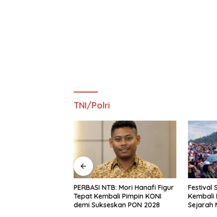
TNI/Polri
h, 40 Cabor Bulat
PERBASI NTB: Mori Hanafi Figur
Festival
 Hanafi Pimpin
Tepat Kembali Pimpin KONI
Kembali 
NI NTB
demi Sukseskan PON 2028
Sejarah 
Jejak Pe