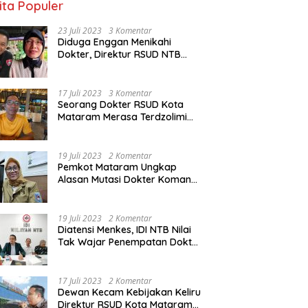
ita Populer
23 Juli 2023
3 Komentar
Diduga Enggan Menikahi
Dokter, Direktur RSUD NTB
Diancam Dipolisikan, dr Jack:
Ngawur Itu
17 Juli 2023
3 Komentar
Seorang Dokter RSUD Kota
Mataram Merasa Terdzolimi
Dimutasi Jadi Staf
Perpustakaan
19 Juli 2023
2 Komentar
Pemkot Mataram Ungkap
Alasan Mutasi Dokter Komang
Jadi Staf Perpustakaan
19 Juli 2023
2 Komentar
Diatensi Menkes, IDI NTB Nilai
Tak Wajar Penempatan Dokter
Komang Jadi Staf
Perpustakaan
17 Juli 2023
2 Komentar
Dewan Kecam Kebijakan Keliru
Direktur RSUD Kota Mataram