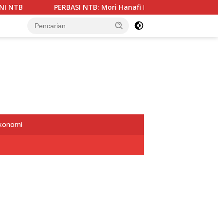
PERBASI NTB: Mori Hanafi Figur Tepat Kembali Pimpin KONI de
Ekonomi