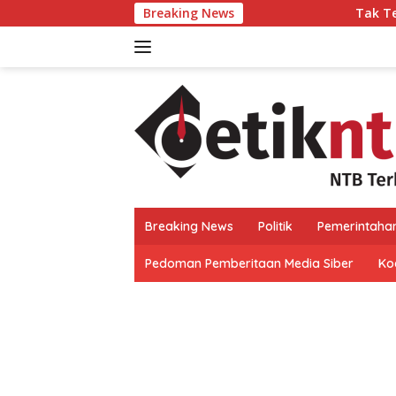
Langsung
Breaking News
Tak Tergoyah, 40 Cab
ke
konten
Breaking News
Politik
Pemerintaha
Pedoman Pemberitaan Media Siber
Kod