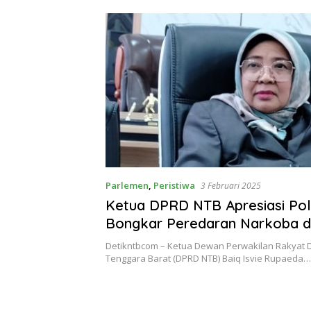
Sangian
Parlemen
,
Peristiwa
3 Februari 2025
Ketua DPRD NTB Apresiasi Poli
Bongkar Peredaran Narkoba d
Beleka Jaya Loteng
Detikntbcom – Ketua Dewan Perwakilan Rakyat
Tenggara Barat (DPRD NTB) Baiq Isvie Rupaeda…