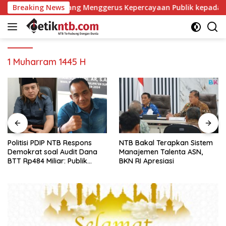
Langsung
gun Opini yang Menggerus Kepercayaan Publik kepada BPK
Breaking News
ke
konten
1 Muharram 1445 H
Politisi PDIP NTB Respons
NTB Bakal Terapkan Sistem
Demokrat soal Audit Dana
Manajemen Talenta ASN,
BTT Rp484 Miliar: Publik
BKN RI Apresiasi
Butuh Jawaban, Bukan
Retorika