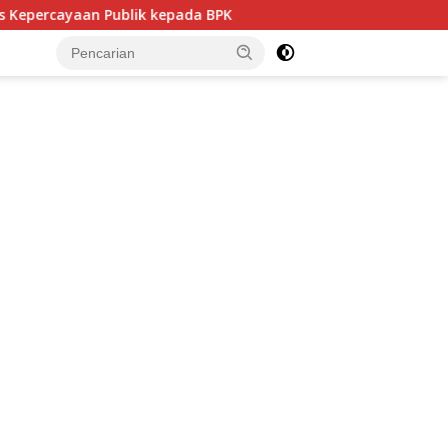
 Publik kepada BPK
Politisi PDIP NTB Respons Demokrat