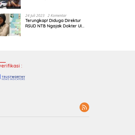
Tempatkan Dokter Jadi Staf
Perpustakaan
24 Juli 2023
2 Komentar
Terungkap! Diduga Direktur
RSUD NTB Ngajak Dokter UI
‘Main’ di Hotel
erifikasi :