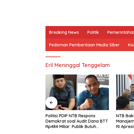
Breaking News
Politik
Pemerintaha
Pedoman Pemberitaan Media Siber
Kod
Eril Meninggal Tenggelam
P, Syamsul Fikri:
Politisi PDIP NTB Respons
NTB Baka
un Opini yang
Demokrat soal Audit Dana BTT
Manajem
epercayaan Publik
Rp484 Miliar: Publik Butuh
RI Apresi
Jawaban, Bukan Retorika