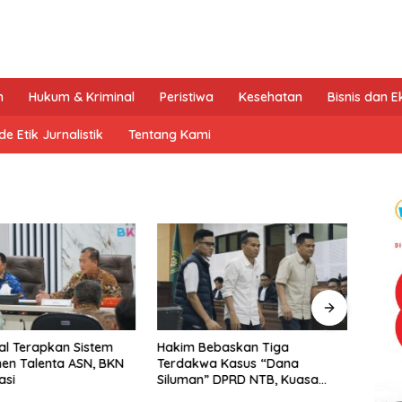
n
Hukum & Kriminal
Peristiwa
Kesehatan
Bisnis dan 
e Etik Jurnalistik
Tentang Kami
l Terapkan Sistem
Hakim Bebaskan Tiga
Tak T
en Talenta ASN, BKN
Terdakwa Kasus “Dana
Dukun
asi
Siluman” DPRD NTB, Kuasa
Kemb
Hukum: Keadilan Telah