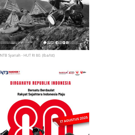
S
NTB Syariah - HUT RI 80. (Iba/Ist)