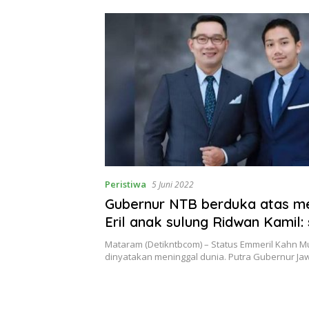
Peristiwa
5 Juni 2022
Gubernur NTB berduka atas m
Eril anak sulung Ridwan Kamil:
kang
Mataram (Detikntbcom) – Status Emmeril Kahn Mu
dinyatakan meninggal dunia. Putra Gubernur J