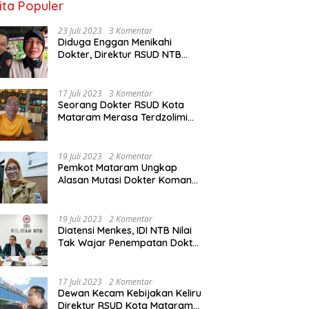
ita Populer
23 Juli 2023
3 Komentar
Diduga Enggan Menikahi
Dokter, Direktur RSUD NTB
Diancam Dipolisikan, dr Jack:
Ngawur Itu
17 Juli 2023
3 Komentar
Seorang Dokter RSUD Kota
Mataram Merasa Terdzolimi
Dimutasi Jadi Staf
Perpustakaan
19 Juli 2023
2 Komentar
Pemkot Mataram Ungkap
Alasan Mutasi Dokter Komang
Jadi Staf Perpustakaan
19 Juli 2023
2 Komentar
Diatensi Menkes, IDI NTB Nilai
Tak Wajar Penempatan Dokter
Komang Jadi Staf
Perpustakaan
17 Juli 2023
2 Komentar
Dewan Kecam Kebijakan Keliru
Direktur RSUD Kota Mataram