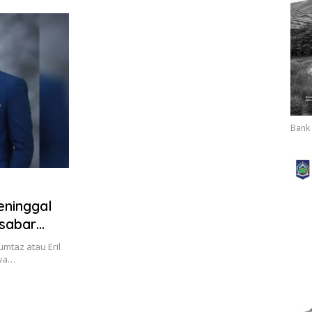
Ditegakkan
Bank 
eninggal
 sabar
mtaz atau Eril
awa…