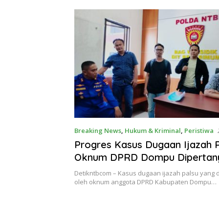
Breaking News
,
Hukum & Kriminal
,
Peristiwa
Progres Kasus Dugaan Ijazah 
Oknum DPRD Dompu Dipertan
Kabag Wassidik Polda NTB Irit
Detikntbcom – Kasus dugaan ijazah palsu yang 
oleh oknum anggota DPRD Kabupaten Dompu…