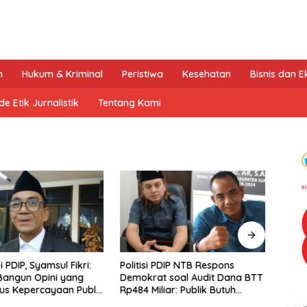
n
Hukum & Kriminal
Peristiwa
Kesehatan
Bisnis dan 
e Etik Jurnalistik
Tentang Kami
PDIP, Syamsul Fikri:
Politisi PDIP NTB Respons
NTB 
Bangun Opini yang
Demokrat soal Audit Dana BTT
Mana
us Kepercayaan Publik
Rp484 Miliar: Publik Butuh
RI Ap
BPK
Jawaban, Bukan Retorika