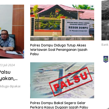
Bank 
Polres Dompu Diduga Tutup Akses
Wartawan Soal Penanganan Ijazah
Palsu
23 Juli 2024
Palsu
yakan,
 Bicara
diduga dipakai
Polres Dompu Bakal Segera Gelar
Perkara Kasus Dugaan Ijazah Palsu