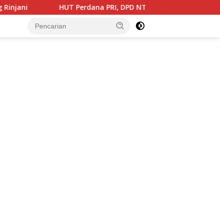
HUT Perdana PRI, DPD NTB Bidik Dua Kursi DPR RI dan Targetk