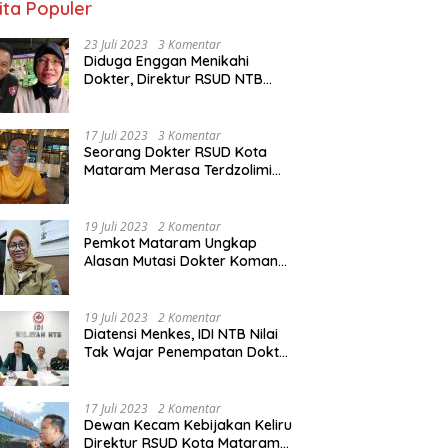
ita Populer
23 Juli 2023
3 Komentar
Diduga Enggan Menikahi
Dokter, Direktur RSUD NTB
Diancam Dipolisikan, dr Jack:
Ngawur Itu
17 Juli 2023
3 Komentar
Seorang Dokter RSUD Kota
Mataram Merasa Terdzolimi
Dimutasi Jadi Staf
Perpustakaan
19 Juli 2023
2 Komentar
Pemkot Mataram Ungkap
Alasan Mutasi Dokter Komang
Jadi Staf Perpustakaan
19 Juli 2023
2 Komentar
Diatensi Menkes, IDI NTB Nilai
Tak Wajar Penempatan Dokter
Komang Jadi Staf
Perpustakaan
17 Juli 2023
2 Komentar
Dewan Kecam Kebijakan Keliru
Direktur RSUD Kota Mataram