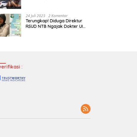
Tempatkan Dokter Jadi Staf
Perpustakaan
24 Juli 2023
2 Komentar
Terungkap! Diduga Direktur
RSUD NTB Ngajak Dokter UI
‘Main’ di Hotel
erifikasi :