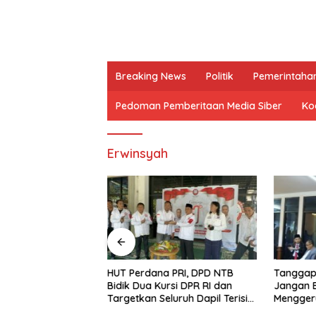
Breaking News
Politik
Pemerintaha
Pedoman Pemberitaan Media Siber
Kod
Erwinsyah
Apresiasi Tim
HUT Perdana PRI, DPD NTB
Tanggapi 
Padamkan
Bidik Dua Kursi DPR RI dan
Jangan 
unung Rinjani
Targetkan Seluruh Dapil Terisi
Mengger
pada Pemilu 2029
kepada 