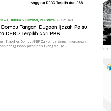
Anggota DPRD Terpilih dari PBB
 News
,
Hukum & Kriminal
,
Peristiwa
16 Mei 2024
 Dompu Tangani Dugaan Ijazah Palsu
a DPRD Terpilih dari PBB
om – Kapolres Dompu AKBP Zulkarnain tengah menangani
aan penggunaan ijazah palsu yang diduga…
DPUPR