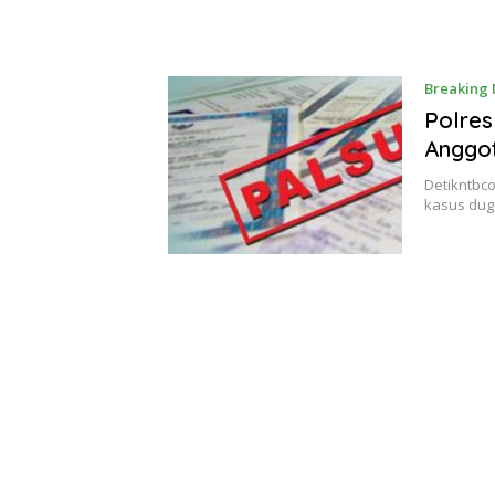
Breaking
Polres
Anggot
Detikntbc
kasus dug