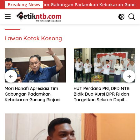
Langsung
Apresiasi Tim Gabungan Padamkan Kebakaran Gunung Rinjani
Breaking News
ke
konten
Lawan Kotak Kosong
HUT Perdana PRI, DPD NTB
Tanggapi PDIP, Syamsul Fikri:
Bidik Dua Kursi DPR RI dan
Jangan Bangun Opini yang
Targetkan Seluruh Dapil
Menggerus Kepercayaan
Terisi pada Pemilu 2029
Publik kepada BPK