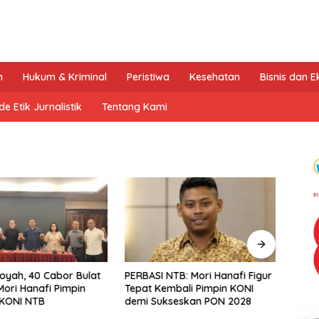
n
Hukum & Kriminal
Peristiwa
Kesehatan
Bisnis dan 
e Etik Jurnalistik
Tentang Kami
oyah, 40 Cabor Bulat
PERBASI NTB: Mori Hanafi Figur
Festi
ori Hanafi Pimpin
Tepat Kembali Pimpin KONI
Kemba
 KONI NTB
demi Sukseskan PON 2028
Sejar
Jeja