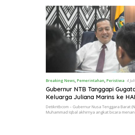
Ditegakkan
Breaking News
,
Pemerintahan
,
Peristiwa
4 Jul
Gubernur NTB Tanggapi Gugat
Keluarga Juliana Marins ke H
Internasional
Detikntbcom – Gubernur Nusa Tenggara Barat (N
Muhammad Iqbal akhirnya angkat bicara mena