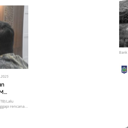
Sang
Bank 
i 2025
an
AM
TB) Lalu
nggapi rencana…