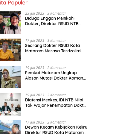
ita Populer
23 Juli 2023
3 Komentar
Diduga Enggan Menikahi
Dokter, Direktur RSUD NTB
Diancam Dipolisikan, dr Jack:
Ngawur Itu
17 Juli 2023
3 Komentar
Seorang Dokter RSUD Kota
Mataram Merasa Terdzolimi
Dimutasi Jadi Staf
Perpustakaan
19 Juli 2023
2 Komentar
Pemkot Mataram Ungkap
Alasan Mutasi Dokter Komang
Jadi Staf Perpustakaan
19 Juli 2023
2 Komentar
Diatensi Menkes, IDI NTB Nilai
Tak Wajar Penempatan Dokter
Komang Jadi Staf
Perpustakaan
17 Juli 2023
2 Komentar
Dewan Kecam Kebijakan Keliru
Direktur RSUD Kota Mataram