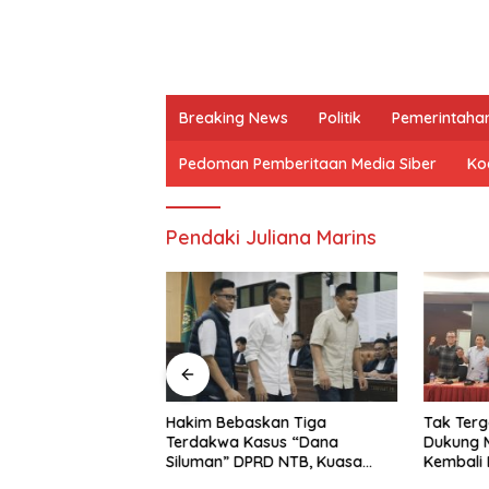
Breaking News
Politik
Pemerintaha
Pedoman Pemberitaan Media Siber
Kod
Pendaki Juliana Marins
erapkan Sistem
Hakim Bebaskan Tiga
Tak Terg
alenta ASN, BKN
Terdakwa Kasus “Dana
Dukung M
Siluman” DPRD NTB, Kuasa
Kembali
Hukum: Keadilan Telah