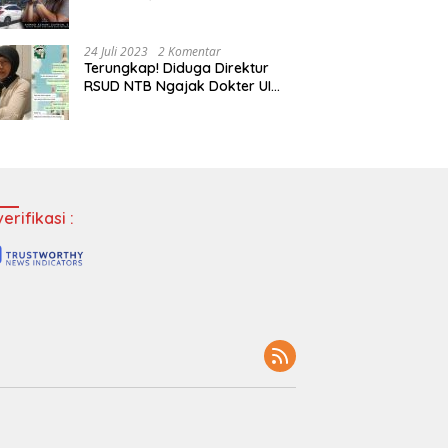
Tempatkan Dokter Jadi Staf
Perpustakaan
24 Juli 2023
2 Komentar
Terungkap! Diduga Direktur
RSUD NTB Ngajak Dokter UI
‘Main’ di Hotel
erifikasi :