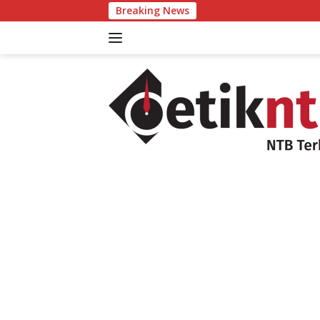
Langsung
Breaking News
NTB Bakal T
ke
konten