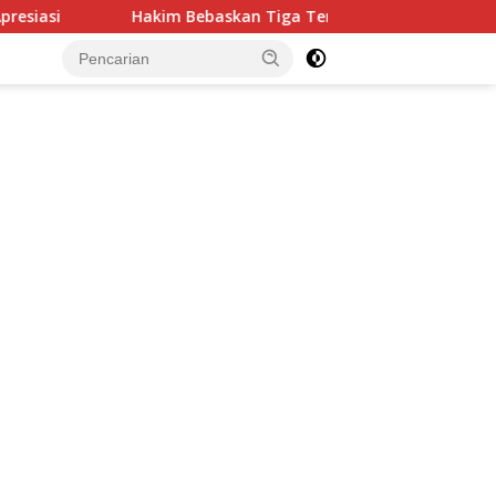
Hakim Bebaskan Tiga Terdakwa Kasus “Dana Siluman” DPRD