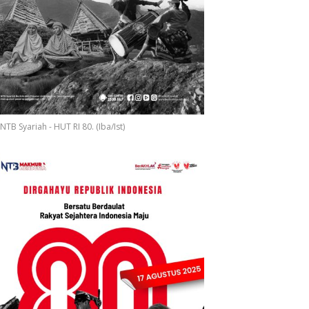
iang
NTB Syariah - HUT RI 80. (Iba/Ist)