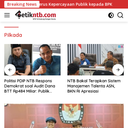
Langsung
ang Menggerus Kepercayaan Publik kepada BPK
Breaking News
Politisi
ke
konten
Pilkada
Politisi PDIP NTB Respons
NTB Bakal Terapkan Sistem
Demokrat soal Audit Dana
Manajemen Talenta ASN,
BTT Rp484 Miliar: Publik
BKN RI Apresiasi
Butuh Jawaban, Bukan
Retorika