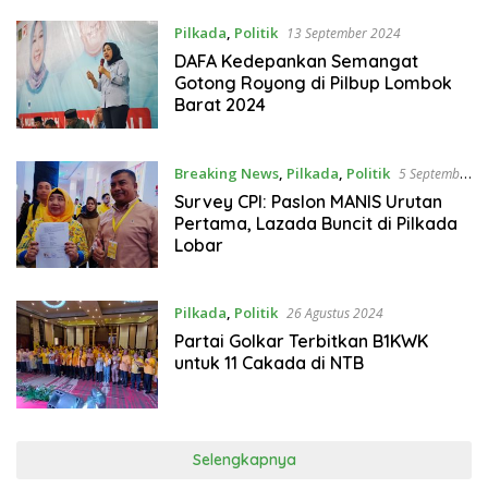
Pilkada
,
Politik
13 September 2024
DAFA Kedepankan Semangat
Gotong Royong di Pilbup Lombok
Barat 2024
Breaking News
,
Pilkada
,
Politik
5 September
2024
Survey CPI: Paslon MANIS Urutan
Pertama, Lazada Buncit di Pilkada
Lobar
Pilkada
,
Politik
26 Agustus 2024
Partai Golkar Terbitkan B1KWK
untuk 11 Cakada di NTB
Selengkapnya