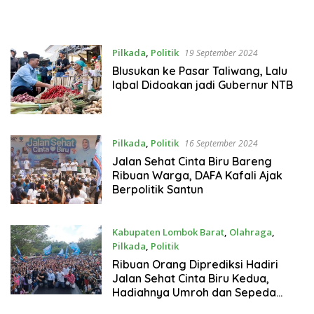
Pilkada
,
Politik
19 September 2024
Blusukan ke Pasar Taliwang, Lalu
Iqbal Didoakan jadi Gubernur NTB
Pilkada
,
Politik
16 September 2024
Jalan Sehat Cinta Biru Bareng
Ribuan Warga, DAFA Kafali Ajak
Berpolitik Santun
Kabupaten Lombok Barat
,
Olahraga
,
Pilkada
,
Politik
15 September 2024
Ribuan Orang Diprediksi Hadiri
Jalan Sehat Cinta Biru Kedua,
Hadiahnya Umroh dan Sepeda
Motor