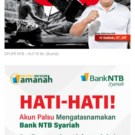
DPUPR NTB - HUT RI 80. (Iba/Ist)