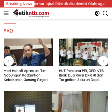
Langsung
o ke Gubernur Iqbal Dikritik Akademisi Olahraga
Breaking News
Mori
ke
konten
SAQ
Mori Hanafi Apresiasi Tim
HUT Perdana PRI, DPD NTB
Gabungan Padamkan
Bidik Dua Kursi DPR RI dan
Kebakaran Gunung Rinjani
Targetkan Seluruh Dapil
Terisi pada Pemilu 2029