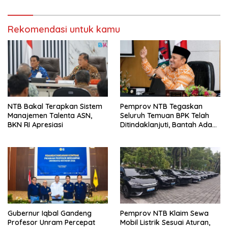
Rekomendasi untuk kamu
NTB Bakal Terapkan Sistem
Pemprov NTB Tegaskan
Manajemen Talenta ASN,
Seluruh Temuan BPK Telah
BKN RI Apresiasi
Ditindaklanjuti, Bantah Ada
Kerugian Daerah yang
Dibiarkan
Gubernur Iqbal Gandeng
Pemprov NTB Klaim Sewa
Profesor Unram Percepat
Mobil Listrik Sesuai Aturan,