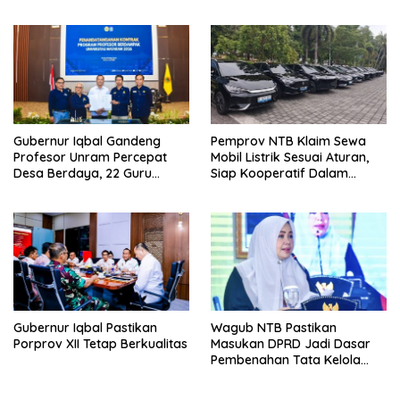
Kerugian Daerah yang
Dibiarkan
Gubernur Iqbal Gandeng
Pemprov NTB Klaim Sewa
Profesor Unram Percepat
Mobil Listrik Sesuai Aturan,
Desa Berdaya, 22 Guru
Siap Kooperatif Dalam
Besar Diterjunkan
Proses Hukum
Gubernur Iqbal Pastikan
Wagub NTB Pastikan
Porprov XII Tetap Berkualitas
Masukan DPRD Jadi Dasar
Pembenahan Tata Kelola
APBD