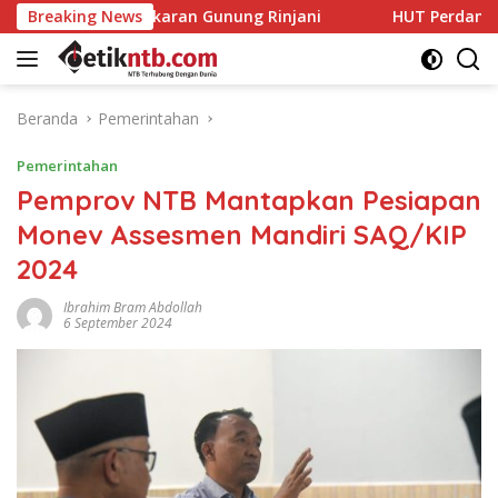
Langsung
Kebakaran Gunung Rinjani
Breaking News
HUT Perdana PRI, DPD NTB Bi
ke
konten
Beranda
Pemerintahan
Pemerintahan
Pemprov NTB Mantapkan Pesiapan
Monev Assesmen Mandiri SAQ/KIP
2024
Ibrahim Bram Abdollah
6 September 2024