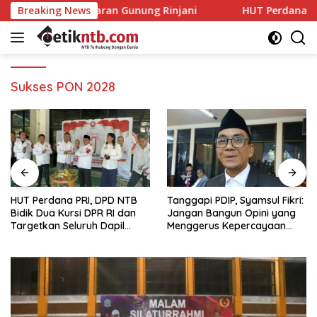
Langsung
kan Kebakaran Gunung Rinjani
Breaking News
HUT Perdana PRI, DPD NT
ke
konten
Sukses PON 2028
HUT Perdana PRI, DPD NTB
Tanggapi PDIP, Syamsul Fikri:
Bidik Dua Kursi DPR RI dan
Jangan Bangun Opini yang
Targetkan Seluruh Dapil
Menggerus Kepercayaan
Terisi pada Pemilu 2029
Publik kepada BPK