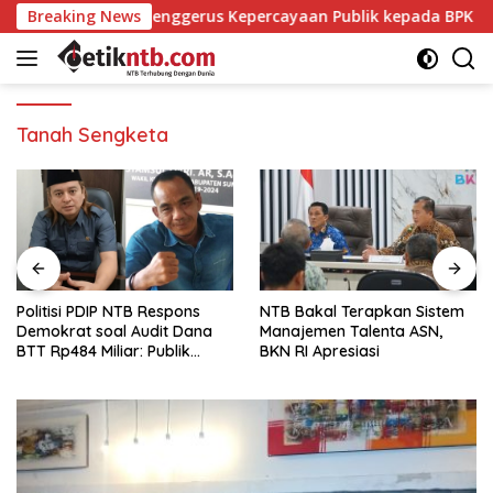
Langsung
pini yang Menggerus Kepercayaan Publik kepada BPK
Breaking News
Po
ke
konten
Tanah Sengketa
Politisi PDIP NTB Respons
NTB Bakal Terapkan Sistem
Demokrat soal Audit Dana
Manajemen Talenta ASN,
BTT Rp484 Miliar: Publik
BKN RI Apresiasi
Butuh Jawaban, Bukan
Retorika