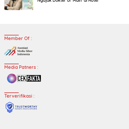
Ngajak Dokter UI ‘Main’ di Hotel
Member Of :
Media Patners :
Terverifikasi :