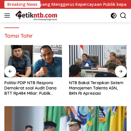
Langsung
Bangun Opini yang Menggerus Kepercayaan Publik kepada BPK
Breaking News
ke
konten
Tomsi Tohir
Politisi PDIP NTB Respons
NTB Bakal Terapkan Sistem
Demokrat soal Audit Dana
Manajemen Talenta ASN,
BTT Rp484 Miliar: Publik
BKN RI Apresiasi
Butuh Jawaban, Bukan
Retorika