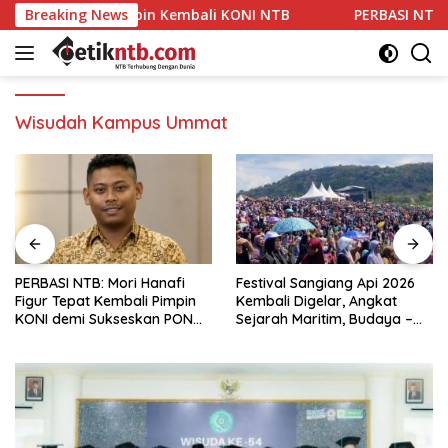
Langsung
Hanafi Pimpin Kembali KONI NTB
Breaking News
PERBASI NTB: Mori Han
ke
konten
Wisudah Kampus Ummat
PERBASI NTB: Mori Hanafi
Festival Sangiang Api 2026
Figur Tepat Kembali Pimpin
Kembali Digelar, Angkat
KONI demi Sukseskan PON
Sejarah Maritim, Budaya –
2028
Jejak Peradaban Pulau
Sangiang