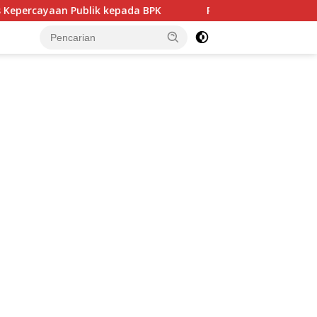
Publik kepada BPK
Politisi PDIP NTB Respons Demokrat 