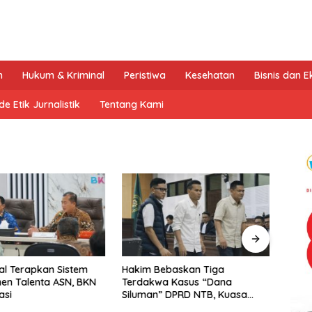
n
Hukum & Kriminal
Peristiwa
Kesehatan
Bisnis dan 
e Etik Jurnalistik
Tentang Kami
l Terapkan Sistem
Hakim Bebaskan Tiga
Tak T
en Talenta ASN, BKN
Terdakwa Kasus “Dana
Dukun
asi
Siluman” DPRD NTB, Kuasa
Kemb
Hukum: Keadilan Telah