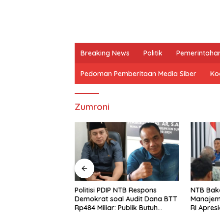
Breaking News
Politik
Pemerintaha
Pedoman Pemberitaan Media Siber
Kod
Zumroni
P, Syamsul Fikri:
Politisi PDIP NTB Respons
NTB Baka
un Opini yang
Demokrat soal Audit Dana BTT
Manajem
epercayaan Publik
Rp484 Miliar: Publik Butuh
RI Apresi
Jawaban, Bukan Retorika