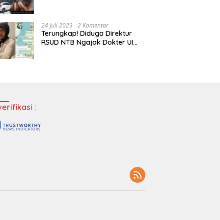
Tempatkan Dokter Jadi Staf
Perpustakaan
24 Juli 2023
2 Komentar
Terungkap! Diduga Direktur
RSUD NTB Ngajak Dokter UI
‘Main’ di Hotel
erifikasi :