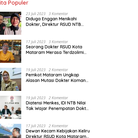
ita Populer
23 Juli 2023
3 Komentar
Diduga Enggan Menikahi
Dokter, Direktur RSUD NTB
Diancam Dipolisikan, dr Jack:
Ngawur Itu
17 Juli 2023
3 Komentar
Seorang Dokter RSUD Kota
Mataram Merasa Terdzolimi
Dimutasi Jadi Staf
Perpustakaan
19 Juli 2023
2 Komentar
Pemkot Mataram Ungkap
Alasan Mutasi Dokter Komang
Jadi Staf Perpustakaan
19 Juli 2023
2 Komentar
Diatensi Menkes, IDI NTB Nilai
Tak Wajar Penempatan Dokter
Komang Jadi Staf
Perpustakaan
17 Juli 2023
2 Komentar
Dewan Kecam Kebijakan Keliru
Direktur RSUD Kota Mataram