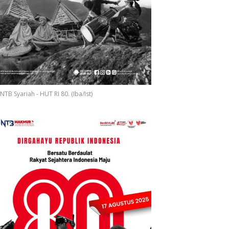
S
NTB Syariah - HUT RI 80. (Iba/Ist)