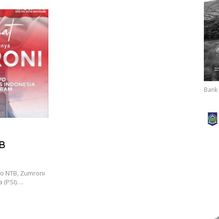
Ditegakkan
Bank 
TB
o NTB, Zumroni
 (PSI)….