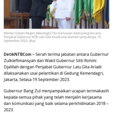
Menteri Dalam Negeri (Mendagri) Tito Karnavian memasang lencana
Penjabat Gubernur NTB Lalu Gita Ariadi usai diambil sumpahnya, 19
September 2023. (Iba)
DetikNTBCom –
Serah terima jabatan antara Gubernur
Zulkieflimansyah dan Wakil Gubernur Sitti Rohmi
Djalillah dengan Penjabat Gubernur Lalu Gita Ariadi
dilaksanakan usai pelantikan di Gedung Kemendagri,
Jakarta, Selasa 19 September 2023.
Gubernur Bang Zul menyampaikan ucapan terimakasih
kepada semua pihak yang telah menjalin kerjasama
dan komunikasi yang baik selama perkhidmatan 2018 –
2023.