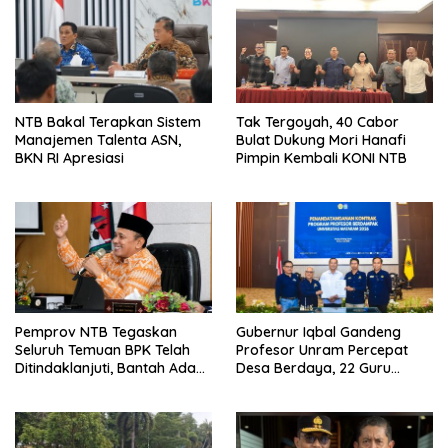
NTB Bakal Terapkan Sistem
Tak Tergoyah, 40 Cabor
Manajemen Talenta ASN,
Bulat Dukung Mori Hanafi
BKN RI Apresiasi
Pimpin Kembali KONI NTB
Pemprov NTB Tegaskan
Gubernur Iqbal Gandeng
Seluruh Temuan BPK Telah
Profesor Unram Percepat
Ditindaklanjuti, Bantah Ada
Desa Berdaya, 22 Guru
Kerugian Daerah yang
Besar Diterjunkan
Dibiarkan