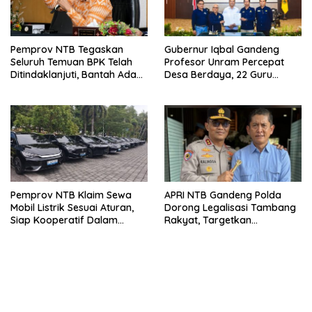
Pemprov NTB Tegaskan
Gubernur Iqbal Gandeng
Seluruh Temuan BPK Telah
Profesor Unram Percepat
Ditindaklanjuti, Bantah Ada
Desa Berdaya, 22 Guru
Kerugian Daerah yang
Besar Diterjunkan
Dibiarkan
Pemprov NTB Klaim Sewa
APRI NTB Gandeng Polda
Mobil Listrik Sesuai Aturan,
Dorong Legalisasi Tambang
Siap Kooperatif Dalam
Rakyat, Targetkan
Proses Hukum
Percepatan 15 IPR