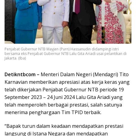
Penjabat Gubernur NTB Mayjen (Purn) Hassanudin didampingi istri
bersama eks Penjabat Gubernur NTB Lalu Gita Ariadi usai pelantikan di
Jakarta. (Iba)
Detikntbcom –
Menteri Dalam Negeri (Mendagri) Tito
Karnavian memberikan apresiasi atas kerja keras yang
telah dikerjakan Penjabat Gubernur NTB periode 19
September 2023 – 24 Juni 2024 Lalu Gita Ariadi yang
telah memperoleh berbagai prestasi, salah satunya
menerima penghargaan Tim TPID terbaik.
“Bapak turun dalam keadaan mendapatkan prestasi
langsung di Istana Negara dan mendapatkan