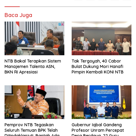
Baca Juga
NTB Bakal Terapkan Sistem
Tak Tergoyah, 40 Cabor
Manajemen Talenta ASN,
Bulat Dukung Mori Hanafi
BKN RI Apresiasi
Pimpin Kembali KONI NTB
Pemprov NTB Tegaskan
Gubernur Iqbal Gandeng
Seluruh Temuan BPK Telah
Profesor Unram Percepat
Ditindaklanjuti, Bantah Ada
Desa Berdaya, 22 Guru