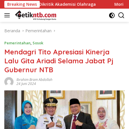
Langsung
al Dikritik Akademisi Olahraga
Breaking News
Mori Hanafi Apresias
ke
konten
Beranda
Pemerintahan
Pemerintahan
,
Sosok
Mendagri Tito Apresiasi Kinerja
Lalu Gita Ariadi Selama Jabat Pj
Gubernur NTB
Ibrahim Bram Abdollah
24 Juni 2024