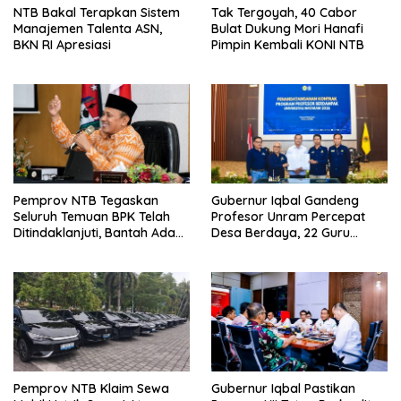
NTB Bakal Terapkan Sistem
Tak Tergoyah, 40 Cabor
Manajemen Talenta ASN,
Bulat Dukung Mori Hanafi
BKN RI Apresiasi
Pimpin Kembali KONI NTB
Pemprov NTB Tegaskan
Gubernur Iqbal Gandeng
Seluruh Temuan BPK Telah
Profesor Unram Percepat
Ditindaklanjuti, Bantah Ada
Desa Berdaya, 22 Guru
Kerugian Daerah yang
Besar Diterjunkan
Dibiarkan
Pemprov NTB Klaim Sewa
Gubernur Iqbal Pastikan