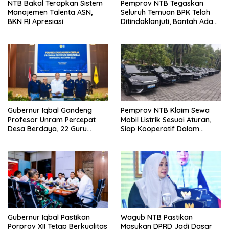
NTB Bakal Terapkan Sistem
Pemprov NTB Tegaskan
Manajemen Talenta ASN,
Seluruh Temuan BPK Telah
BKN RI Apresiasi
Ditindaklanjuti, Bantah Ada
Kerugian Daerah yang
Dibiarkan
Gubernur Iqbal Gandeng
Pemprov NTB Klaim Sewa
Profesor Unram Percepat
Mobil Listrik Sesuai Aturan,
Desa Berdaya, 22 Guru
Siap Kooperatif Dalam
Besar Diterjunkan
Proses Hukum
Gubernur Iqbal Pastikan
Wagub NTB Pastikan
Porprov XII Tetap Berkualitas
Masukan DPRD Jadi Dasar