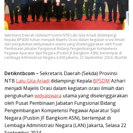
Sekretaris Daerah (Sekda) Provinsi NTB Lalu Gita Ariadi didampingi
Kepala BPSDM Azhari menjadi Majelis Orasi dalam kegiatan orasi ilmiah
dan pengukuhan widyaiswara utama yang diselenggarakan oleh Pusat
Pembinaan Jabatan Fungsional Bidang Pengembangan Kompetensi
Pegawai Aparatur Sipil Negara (Pusbin JF Bangkom ASN), bertempat di
Lembaga Administrasi Negara (LAN) Jakarta, 22 September 2024. (Iba/Ist)
Detikntbcom –
Sekretaris Daerah (Sekda) Provinsi
NTB
Lalu Gita Ariadi
didampingi Kepala
BPSDM
Azhari
menjadi Majelis Orasi dalam kegiatan orasi ilmiah dan
pengukuhan
widyaiswara
utama yang diselenggarakan
oleh Pusat Pembinaan Jabatan Fungsional Bidang
Pengembangan Kompetensi Pegawai Aparatur Sipil
Negara (Pusbin JF Bangkom ASN), bertempat di
Lembaga Administrasi Negara (LAN) Jakarta, Selasa 22
September 2024.