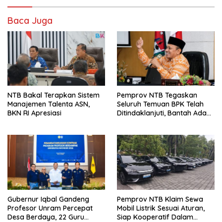
Baca Juga
NTB Bakal Terapkan Sistem
Pemprov NTB Tegaskan
Manajemen Talenta ASN,
Seluruh Temuan BPK Telah
BKN RI Apresiasi
Ditindaklanjuti, Bantah Ada
Kerugian Daerah yang
Dibiarkan
Gubernur Iqbal Gandeng
Pemprov NTB Klaim Sewa
Profesor Unram Percepat
Mobil Listrik Sesuai Aturan,
Desa Berdaya, 22 Guru
Siap Kooperatif Dalam