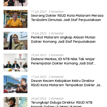
Ngawur Itu
17 Juli 2023
3 Komentar
Seorang Dokter RSUD Kota Mataram Merasa
Terdzolimi Dimutasi Jadi Staf Perpustakaan
19 Juli 2023
2 Komentar
Pemkot Mataram Ungkap Alasan Mutasi
Dokter Komang Jadi Staf Perpustakaan
19 Juli 2023
2 Komentar
Diatensi Menkes, IDI NTB Nilai Tak Wajar
Penempatan Dokter Komang Jadi Staf
Perpustakaan
17 Juli 2023
2 Komentar
Dewan Kecam Kebijakan Keliru Direktur
RSUD Kota Mataram Tempatkan Dokter Jadi
Staf Perpustakaan
24 Juli 2023
2 Komentar
Terungkap! Diduga Direktur RSUD NTB
Ngajak Dokter UI ‘Main’ di Hotel