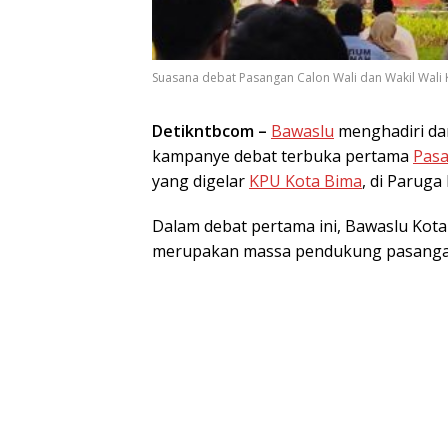
Suasana debat Pasangan Calon Wali dan Wakil Wali 
Detikntbcom –
Bawaslu
menghadiri da
kampanye debat terbuka pertama
Pasa
yang digelar
KPU Kota Bima
, di Paruga
Dalam debat pertama ini, Bawaslu Kot
merupakan massa pendukung pasangan 