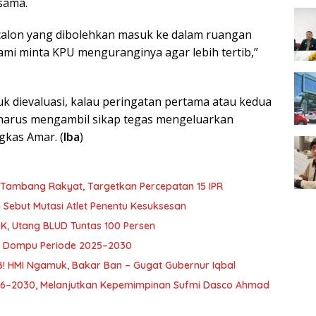
 sama.
alon yang dibolehkan masuk ke dalam ruangan
 kami minta KPU menguranginya agar lebih tertib,”
uk dievaluasi, kalau peringatan pertama atau kedua
 harus mengambil sikap tegas mengeluarkan
gkas Amar. (
Iba
)
 Tambang Rakyat, Targetkan Percepatan 15 IPR
 Sebut Mutasi Atlet Penentu Kesuksesan
K, Utang BLUD Tuntas 100 Persen
ar Dompu Periode 2025–2030
B! HMI Ngamuk, Bakar Ban – Gugat Gubernur Iqbal
2026–2030, Melanjutkan Kepemimpinan Sufmi Dasco Ahmad