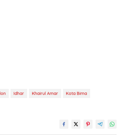
lon
Idhar
Khairul Amar
Kota Bima