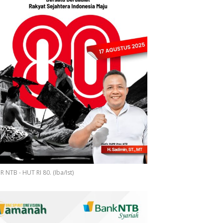
 NTB - HUT RI 80. (Iba/Ist)