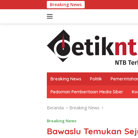
Langsung
Breaking News
NTB Bakal Terapkan S
ke
konten
Breaking News
Politik
Pemerintaha
Pedoman Pemberitaan Media Siber
Kod
Beranda
Breaking News
Breaking News
Bawaslu Temukan Sej