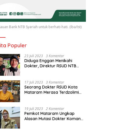
uan Bank NTB Syariah untuk berhati-hati. (Iba/Ist)
ita Populer
23 Juli 2023
3 Komentar
Diduga Enggan Menikahi
Dokter, Direktur RSUD NTB
Diancam Dipolisikan, dr Jack:
Ngawur Itu
17 Juli 2023
3 Komentar
Seorang Dokter RSUD Kota
Mataram Merasa Terdzolimi
Dimutasi Jadi Staf
Perpustakaan
19 Juli 2023
2 Komentar
Pemkot Mataram Ungkap
Alasan Mutasi Dokter Komang
Jadi Staf Perpustakaan