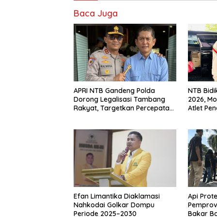
Baca Juga
APRI NTB Gandeng Polda
NTB Bidi
Dorong Legalisasi Tambang
2026, Mo
Rakyat, Targetkan Percepatan
Atlet Pe
15 IPR
Efan Limantika Diaklamasi
Api Prot
Nahkodai Golkar Dompu
Pemprov
Periode 2025–2030
Bakar Ba