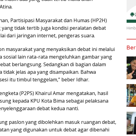
Atina.
han, Partisipasi Masyarakat dan Humas (HP2H)
ang tidak tertib juga kondisi peralatan debat
Himba
lai dari jaringan internet, pengeras suara.
Ber
 masyarakat yang menyaksikan debat ini melalui
ia sosial lain rata-rata mengeluhkan gambar yang
 debat berlangsung. Sedangkan di bagian dalam
 tidak jelas apa yang disampaikan. Bahwa
si itu timbul tenggelam,” beber Idhar.
ngketa (P2PS) Khairul Amar mengatakan, hasil
gsung kepada KPU Kota Bima sebagai pelaksana
enyelenggaraan debat kedua nanti.
kung paslon yang dibolehkan masuk ruangan debat,
tan yang digunakan untuk debat agar dibenahi