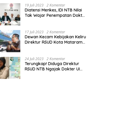
19 Juli 2023
2 Komentar
Diatensi Menkes, IDI NTB Nilai
Tak Wajar Penempatan Dokter
Komang Jadi Staf
Perpustakaan
17 Juli 2023
2 Komentar
Dewan Kecam Kebijakan Keliru
Direktur RSUD Kota Mataram
Tempatkan Dokter Jadi Staf
Perpustakaan
24 Juli 2023
2 Komentar
Terungkap! Diduga Direktur
RSUD NTB Ngajak Dokter UI
‘Main’ di Hotel