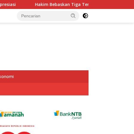
 Bebaskan Tiga Terdakwa Kasus “Dana Siluman” DPRD NTB, Kua
Ekonomi