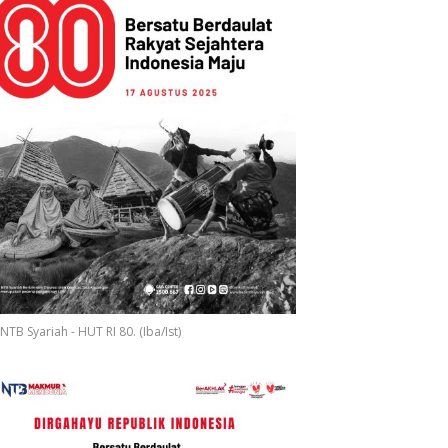
NTB Syariah - HUT RI 80. (Iba/Ist)