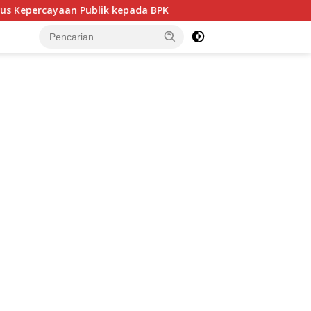
an Publik kepada BPK
Politisi PDIP NTB Respons Demokr