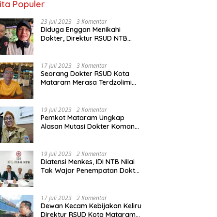
ita Populer
23 Juli 2023
3 Komentar
Diduga Enggan Menikahi
Dokter, Direktur RSUD NTB
Diancam Dipolisikan, dr Jack:
Ngawur Itu
17 Juli 2023
3 Komentar
Seorang Dokter RSUD Kota
Mataram Merasa Terdzolimi
Dimutasi Jadi Staf
Perpustakaan
19 Juli 2023
2 Komentar
Pemkot Mataram Ungkap
Alasan Mutasi Dokter Komang
Jadi Staf Perpustakaan
19 Juli 2023
2 Komentar
Diatensi Menkes, IDI NTB Nilai
Tak Wajar Penempatan Dokter
Komang Jadi Staf
Perpustakaan
17 Juli 2023
2 Komentar
Dewan Kecam Kebijakan Keliru
Direktur RSUD Kota Mataram