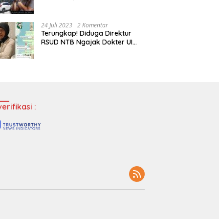
Tempatkan Dokter Jadi Staf
Perpustakaan
24 Juli 2023
2 Komentar
Terungkap! Diduga Direktur
RSUD NTB Ngajak Dokter UI
‘Main’ di Hotel
erifikasi :