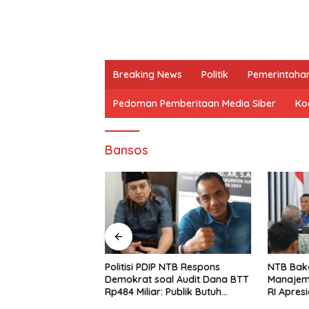
Breaking News
Politik
Pemerintaha
Pedoman Pemberitaan Media Siber
Kod
Bansos
P, Syamsul Fikri:
Politisi PDIP NTB Respons
NTB Baka
un Opini yang
Demokrat soal Audit Dana BTT
Manajem
epercayaan Publik
Rp484 Miliar: Publik Butuh
RI Apresi
Jawaban, Bukan Retorika