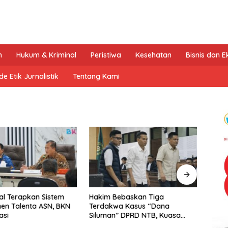
n
Hukum & Kriminal
Peristiwa
Kesehatan
Bisnis dan 
e Etik Jurnalistik
Tentang Kami
l Terapkan Sistem
Hakim Bebaskan Tiga
Tak T
en Talenta ASN, BKN
Terdakwa Kasus “Dana
Dukun
asi
Siluman” DPRD NTB, Kuasa
Kemb
Hukum: Keadilan Telah