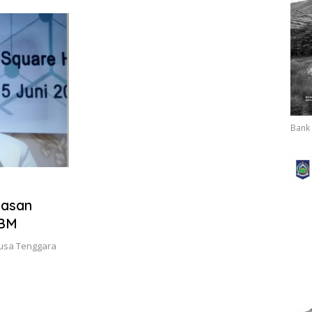
Ditegakkan
Bank 
lasan
BBM
Nusa Tenggara