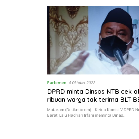
Parlemen
4 Oktober 2022
DPRD minta Dinsos NTB cek a
ribuan warga tak terima BLT 
Mataram (Detikntbcom) – Ketua Komisi V DPRD 
Barat, Lalu Hadrian Irfani meminta Dinas…