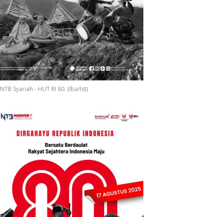
S
NTB Syariah - HUT RI 80. (Iba/Ist)