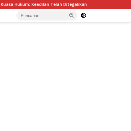
Keadilan Telah Ditegakkan
Tak Tergoyah, 40 Cabor B