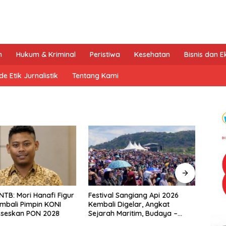
n
Hukum & Kriminal
Peristiwa
Kesehatan
Bisnis dan 
e Etik Jurnalistik
Tentang Kami
NTB: Mori Hanafi Figur
Festival Sangiang Api 2026
Rekam
mbali Pimpin KONI
Kembali Digelar, Angkat
Mant
kseskan PON 2028
Sejarah Maritim, Budaya –
Kemb
Jejak Peradaban Pulau