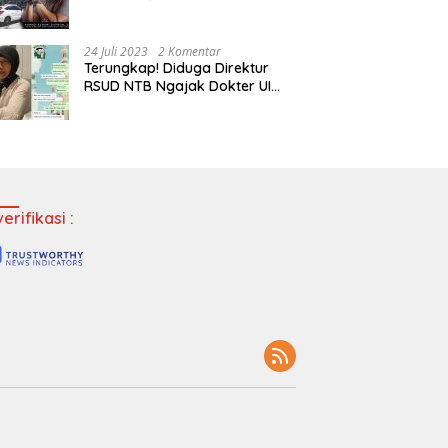
Tempatkan Dokter Jadi Staf
Perpustakaan
24 Juli 2023
2 Komentar
Terungkap! Diduga Direktur
RSUD NTB Ngajak Dokter UI
‘Main’ di Hotel
erifikasi :