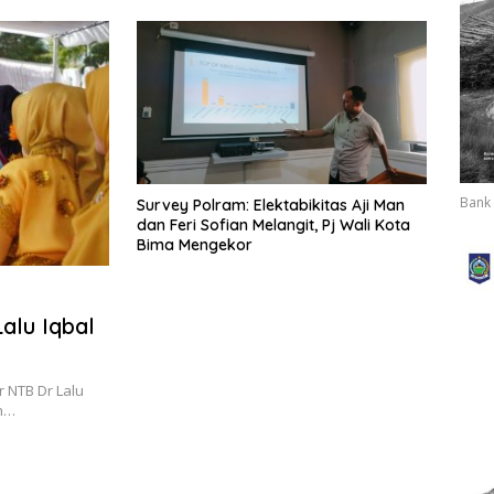
Sangiang
Bank 
Survey Polram: Elektabikitas Aji Man
dan Feri Sofian Melangit, Pj Wali Kota
Bima Mengekor
Lalu Iqbal
r NTB Dr Lalu
on…