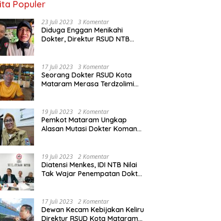
ita Populer
23 Juli 2023
3 Komentar
Diduga Enggan Menikahi
Dokter, Direktur RSUD NTB
Diancam Dipolisikan, dr Jack:
Ngawur Itu
17 Juli 2023
3 Komentar
Seorang Dokter RSUD Kota
Mataram Merasa Terdzolimi
Dimutasi Jadi Staf
Perpustakaan
19 Juli 2023
2 Komentar
Pemkot Mataram Ungkap
Alasan Mutasi Dokter Komang
Jadi Staf Perpustakaan
19 Juli 2023
2 Komentar
Diatensi Menkes, IDI NTB Nilai
Tak Wajar Penempatan Dokter
Komang Jadi Staf
Perpustakaan
17 Juli 2023
2 Komentar
Dewan Kecam Kebijakan Keliru
Direktur RSUD Kota Mataram