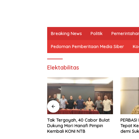
Breaking News
Politik
Pemerintaha
Pedoman Pemberitaan Media Siber
Kod
Elektabilitas
skan Tiga
Tak Tergoyah, 40 Cabor Bulat
PERBASI 
asus “Dana
Dukung Mori Hanafi Pimpin
Tepat Ke
RD NTB, Kuasa
Kembali KONI NTB
demi Su
ilan Telah