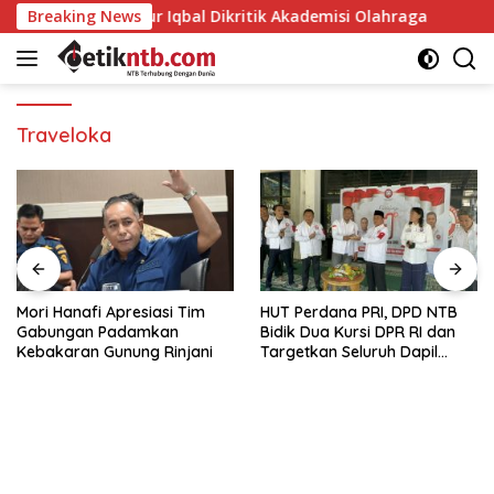
Langsung
 Gubernur Iqbal Dikritik Akademisi Olahraga
Breaking News
Mori Han
ke
konten
Traveloka
Mori Hanafi Apresiasi Tim
HUT Perdana PRI, DPD NTB
Gabungan Padamkan
Bidik Dua Kursi DPR RI dan
Kebakaran Gunung Rinjani
Targetkan Seluruh Dapil
Terisi pada Pemilu 2029