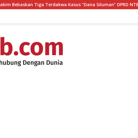
rdakwa Kasus “Dana Siluman” DPRD NTB, Kuasa Hukum: Keadil