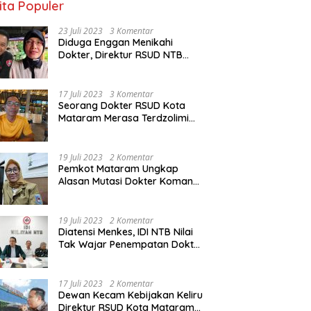
ita Populer
23 Juli 2023
3 Komentar
Diduga Enggan Menikahi
Dokter, Direktur RSUD NTB
Diancam Dipolisikan, dr Jack:
Ngawur Itu
17 Juli 2023
3 Komentar
Seorang Dokter RSUD Kota
Mataram Merasa Terdzolimi
Dimutasi Jadi Staf
Perpustakaan
19 Juli 2023
2 Komentar
Pemkot Mataram Ungkap
Alasan Mutasi Dokter Komang
Jadi Staf Perpustakaan
19 Juli 2023
2 Komentar
Diatensi Menkes, IDI NTB Nilai
Tak Wajar Penempatan Dokter
Komang Jadi Staf
Perpustakaan
17 Juli 2023
2 Komentar
Dewan Kecam Kebijakan Keliru
Direktur RSUD Kota Mataram