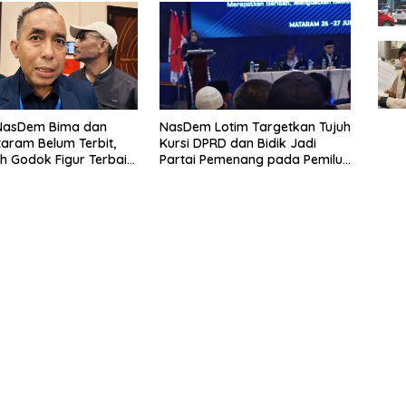
NasDem Bima dan
NasDem Lotim Targetkan Tujuh
aram Belum Terbit,
Kursi DPRD dan Bidik Jadi
h Godok Figur Terbaik,
Partai Pemenang pada Pemilu
eria Menurut Ketua DPW
2029