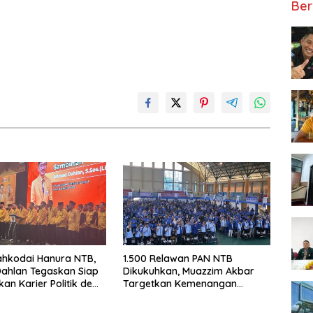
Ber
ahkodai Hanura NTB,
1.500 Relawan PAN NTB
ahlan Tegaskan Siap
Dikukuhkan, Muazzim Akbar
kan Karier Politik demi
Targetkan Kemenangan
tan Partai
Menuju Pemilu 2029