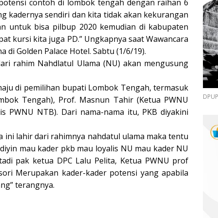
otensi contoh di lombok tengah dengan raihan 6
g kadernya sendiri dan kita tidak akan kekurangan
san untuk bisa pilbup 2020 kemudian di kabupaten
at kursi kita juga PD.” Ungkapnya saat Wawancara
 di Golden Palace Hotel. Sabtu (1/6/19).
dari rahim Nahdlatul Ulama (NU) akan mengusung
aju di pemilihan bupati Lombok Tengah, termasuk
DPUPR
ombok Tengah), Prof. Masnun Tahir (Ketua PWNU
ris PWNU NTB). Dari nama-nama itu, PKB diyakini
a ini lahir dari rahimnya nahdatul ulama maka tentu
diyin mau kader pkb mau loyalis NU mau kader NU
adi pak ketua DPC Lalu Pelita, Ketua PWNU prof
sori Merupakan kader-kader potensi yang apabila
ng” terangnya.