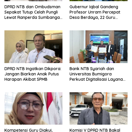
DPRD NTB dan Ombudsman
Gubernur Iqbal Gandeng
Sepakat Tutup Celah Pungli
Profesor Unram Percepat
Lewat Ranperda Sumbangan
Desa Berdaya, 22 Guru
Pendidikan
Besar Diterjunkan
DPRD NTB Ingatkan Dikpora:
Bank NTB Syariah dan
Jangan Biarkan Anak Putus
Universitas Bumigora
Harapan Akibat SPMB
Perkuat Digitalisasi Layanan
Pembayaran Pendidikan
Kompetensi Guru Diakui,
Komisi V DPRD NTB Bakal