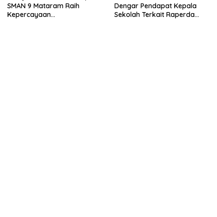
SMAN 9 Mataram Raih
Dengar Pendapat Kepala
Kepercayaan
Sekolah Terkait Raperda
Kemendikdasmen Program
Sumbangan Pendidikan
Pembelajaran Coding dan AI