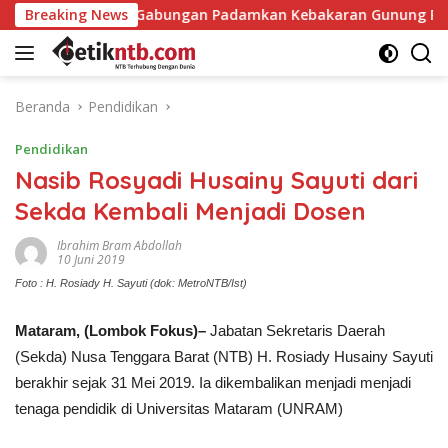
Langsung
 Gabungan Padamkan Kebakaran Gunung Rinjani
Breaking News
HUT Per
ke
konten
Beranda
Pendidikan
Pendidikan
Nasib Rosyadi Husainy Sayuti dari
Sekda Kembali Menjadi Dosen
Ibrahim Bram Abdollah
10 Juni 2019
Foto : H. Rosiady H. Sayuti (dok: MetroNTB/Ist)
Mataram, (Lombok Fokus)–
Jabatan Sekretaris Daerah
(Sekda) Nusa Tenggara Barat (NTB) H. Rosiady Husainy Sayuti
berakhir sejak 31 Mei 2019. Ia dikembalikan menjadi menjadi
tenaga pendidik di Universitas Mataram (UNRAM)