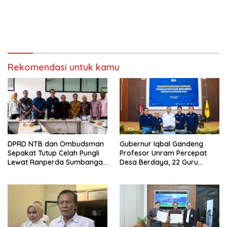
Rekomendasi untuk kamu
DPRD NTB dan Ombudsman
Gubernur Iqbal Gandeng
Sepakat Tutup Celah Pungli
Profesor Unram Percepat
Lewat Ranperda Sumbangan
Desa Berdaya, 22 Guru
Pendidikan
Besar Diterjunkan