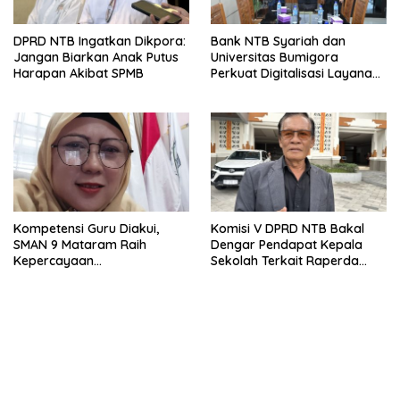
DPRD NTB Ingatkan Dikpora:
Bank NTB Syariah dan
Jangan Biarkan Anak Putus
Universitas Bumigora
Harapan Akibat SPMB
Perkuat Digitalisasi Layanan
Pembayaran Pendidikan
Kompetensi Guru Diakui,
Komisi V DPRD NTB Bakal
SMAN 9 Mataram Raih
Dengar Pendapat Kepala
Kepercayaan
Sekolah Terkait Raperda
Kemendikdasmen Program
Sumbangan Pendidikan
Pembelajaran Coding dan AI