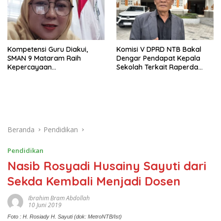
Kompetensi Guru Diakui,
Komisi V DPRD NTB Bakal
SMAN 9 Mataram Raih
Dengar Pendapat Kepala
Kepercayaan
Sekolah Terkait Raperda
Kemendikdasmen Program
Sumbangan Pendidikan
Pembelajaran Coding dan AI
Beranda
Pendidikan
Pendidikan
Nasib Rosyadi Husainy Sayuti dari
Sekda Kembali Menjadi Dosen
Ibrahim Bram Abdollah
10 Juni 2019
Foto : H. Rosiady H. Sayuti (dok: MetroNTB/Ist)