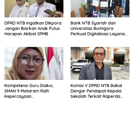
DPRD NTB Ingatkan Dikpora:
Bank NTB Syariah dan
Jangan Biarkan Anak Putus
Universitas Bumigora
Harapan Akibat SPMB
Perkuat Digitalisasi Layanan
Pembayaran Pendidikan
Kompetensi Guru Diakui,
Komisi V DPRD NTB Bakal
SMAN 9 Mataram Raih
Dengar Pendapat Kepala
Kepercayaan
Sekolah Terkait Raperda
Kemendikdasmen Program
Sumbangan Pendidikan
Pembelajaran Coding dan AI