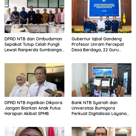
DPRD NTB dan Ombudsman
Gubernur Iqbal Gandeng
Sepakat Tutup Celah Pungli
Profesor Unram Percepat
Lewat Ranperda Sumbangan
Desa Berdaya, 22 Guru
Pendidikan
Besar Diterjunkan
DPRD NTB Ingatkan Dikpora:
Bank NTB Syariah dan
Jangan Biarkan Anak Putus
Universitas Bumigora
Harapan Akibat SPMB
Perkuat Digitalisasi Layanan
Pembayaran Pendidikan