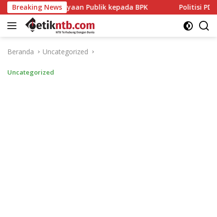
Langsung
aan Publik kepada BPK
Breaking News
Politisi PDIP NTB Respons Demok
ke
konten
Beranda
Uncategorized
Uncategorized