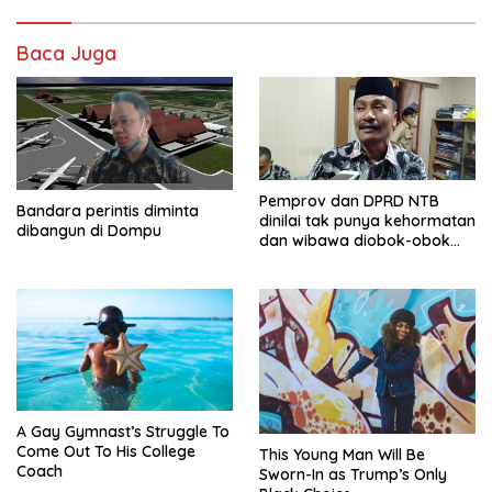
Baca Juga
Pemprov dan DPRD NTB
Bandara perintis diminta
dinilai tak punya kehormatan
dibangun di Dompu
dan wibawa diobok-obok
GTI
A Gay Gymnast’s Struggle To
Come Out To His College
This Young Man Will Be
Coach
Sworn-In as Trump’s Only