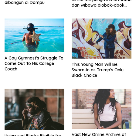
dibangun di Dompu
dan wibawa diobok-obok
GTI
A Gay Gymnast’s Struggle To
Come Out To His College
This Young Man Will Be
Coach
Sworn-In as Trump’s Only
Black Choice
Vast New Online Archive of
Uninsured Blacks Eligible for