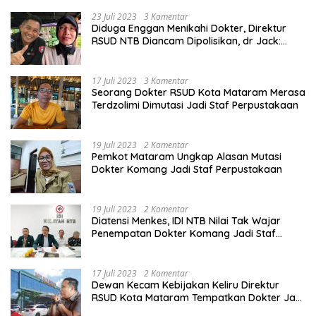
23 Juli 2023
3 Komentar
Diduga Enggan Menikahi Dokter, Direktur
RSUD NTB Diancam Dipolisikan, dr Jack:
Ngawur Itu
17 Juli 2023
3 Komentar
Seorang Dokter RSUD Kota Mataram Merasa
Terdzolimi Dimutasi Jadi Staf Perpustakaan
19 Juli 2023
2 Komentar
Pemkot Mataram Ungkap Alasan Mutasi
Dokter Komang Jadi Staf Perpustakaan
19 Juli 2023
2 Komentar
Diatensi Menkes, IDI NTB Nilai Tak Wajar
Penempatan Dokter Komang Jadi Staf
Perpustakaan
17 Juli 2023
2 Komentar
Dewan Kecam Kebijakan Keliru Direktur
RSUD Kota Mataram Tempatkan Dokter Jadi
Staf Perpustakaan