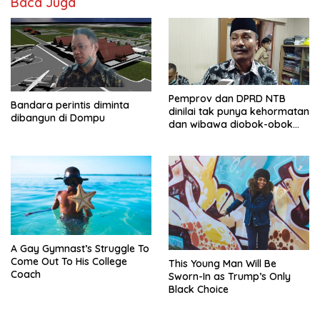
Baca Juga
Pemprov dan DPRD NTB
Bandara perintis diminta
dinilai tak punya kehormatan
dibangun di Dompu
dan wibawa diobok-obok
GTI
A Gay Gymnast’s Struggle To
Come Out To His College
This Young Man Will Be
Coach
Sworn-In as Trump’s Only
Black Choice