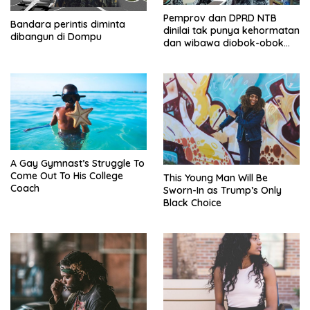
Pemprov dan DPRD NTB
Bandara perintis diminta
dinilai tak punya kehormatan
dibangun di Dompu
dan wibawa diobok-obok
GTI
A Gay Gymnast’s Struggle To
Come Out To His College
This Young Man Will Be
Coach
Sworn-In as Trump’s Only
Black Choice