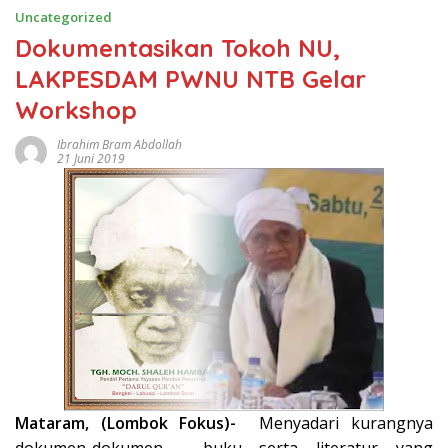
Uncategorized
Dokumentasikan Tokoh NU,
LAKPESDAM PWNU NTB Gelar
Workshop
Ibrahim Bram Abdollah
21 Juni 2019
Mataram, (Lombok Fokus)-
Menyadari kurangnya
dokumen-dokumen, buku serta literatur yang