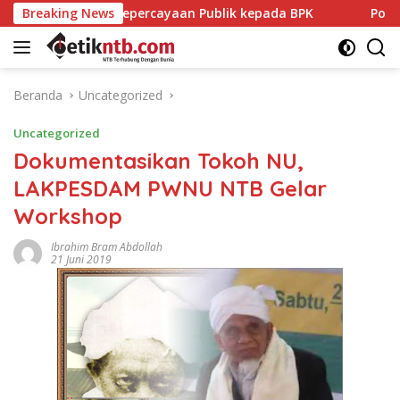
Langsung
percayaan Publik kepada BPK
Breaking News
Politisi PDIP NTB Respon
ke
konten
Beranda
Uncategorized
Uncategorized
Dokumentasikan Tokoh NU,
LAKPESDAM PWNU NTB Gelar
Workshop
Ibrahim Bram Abdollah
21 Juni 2019