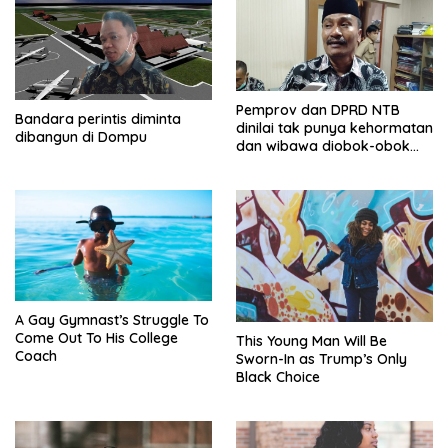
Pemprov dan DPRD NTB
Bandara perintis diminta
dinilai tak punya kehormatan
dibangun di Dompu
dan wibawa diobok-obok
GTI
A Gay Gymnast’s Struggle To
Come Out To His College
This Young Man Will Be
Coach
Sworn-In as Trump’s Only
Black Choice