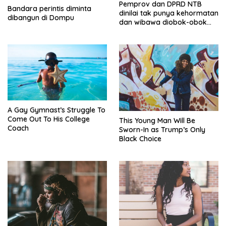
Pemprov dan DPRD NTB
Bandara perintis diminta
dinilai tak punya kehormatan
dibangun di Dompu
dan wibawa diobok-obok
GTI
A Gay Gymnast’s Struggle To
Come Out To His College
This Young Man Will Be
Coach
Sworn-In as Trump’s Only
Black Choice