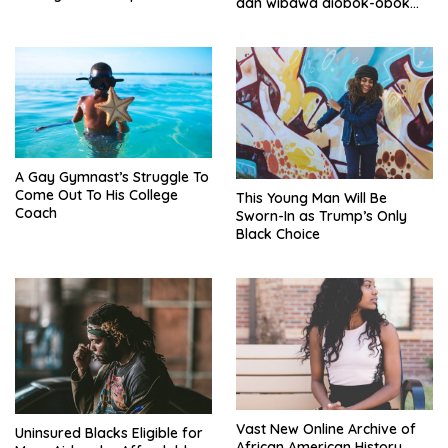
dan wibawa diobok-obok
GTI
A Gay Gymnast’s Struggle To
Come Out To His College
This Young Man Will Be
Coach
Sworn-In as Trump’s Only
Black Choice
Vast New Online Archive of
Uninsured Blacks Eligible for
African American History