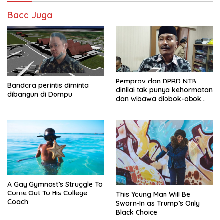
Baca Juga
Pemprov dan DPRD NTB
Bandara perintis diminta
dinilai tak punya kehormatan
dibangun di Dompu
dan wibawa diobok-obok
GTI
A Gay Gymnast’s Struggle To
Come Out To His College
This Young Man Will Be
Coach
Sworn-In as Trump’s Only
Black Choice