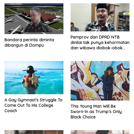
Pemprov dan DPRD NTB
Bandara perintis diminta
dinilai tak punya kehormatan
dibangun di Dompu
dan wibawa diobok-obok
GTI
A Gay Gymnast’s Struggle To
Come Out To His College
This Young Man Will Be
Coach
Sworn-In as Trump’s Only
Black Choice