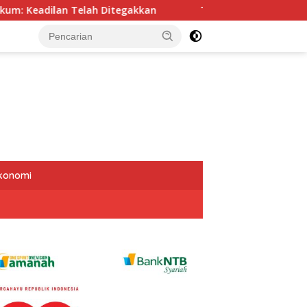
itegakkan
Tak Tergoyah, 40 Cabor Bulat Dukung Mori 
Ekonomi