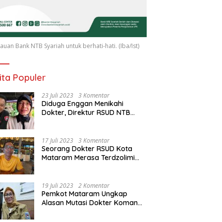
uan Bank NTB Syariah untuk berhati-hati. (Iba/Ist)
ita Populer
23 Juli 2023
3 Komentar
Diduga Enggan Menikahi
Dokter, Direktur RSUD NTB
Diancam Dipolisikan, dr Jack:
Ngawur Itu
17 Juli 2023
3 Komentar
Seorang Dokter RSUD Kota
Mataram Merasa Terdzolimi
Dimutasi Jadi Staf
Perpustakaan
19 Juli 2023
2 Komentar
Pemkot Mataram Ungkap
Alasan Mutasi Dokter Komang
Jadi Staf Perpustakaan