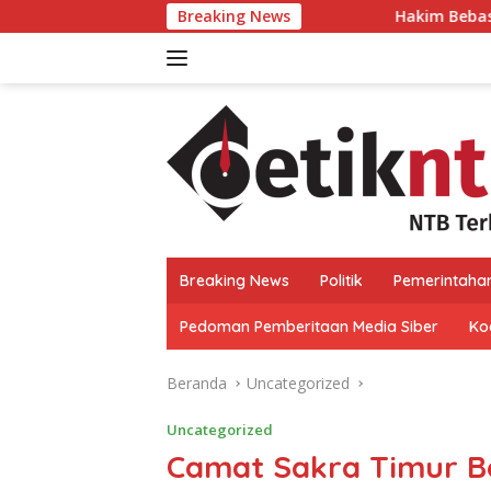
Langsung
Breaking News
Hakim Bebaskan Tiga Terdakwa Kas
ke
konten
Breaking News
Politik
Pemerintaha
Pedoman Pemberitaan Media Siber
Kod
Beranda
Uncategorized
Uncategorized
Camat Sakra Timur 