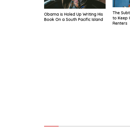
The Subt
Obama is Holed Up Writing His
to Keep 
Book On a South Pacific Island
Renters