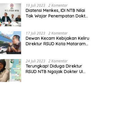
19 Juli 2023
2 Komentar
Diatensi Menkes, IDI NTB Nilai
Tak Wajar Penempatan Dokter
Komang Jadi Staf
Perpustakaan
17 Juli 2023
2 Komentar
Dewan Kecam Kebijakan Keliru
Direktur RSUD Kota Mataram
Tempatkan Dokter Jadi Staf
Perpustakaan
24 Juli 2023
2 Komentar
Terungkap! Diduga Direktur
RSUD NTB Ngajak Dokter UI
‘Main’ di Hotel