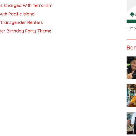
is Charged With Terrorism
th Pacific Island
 Transgender Renters
Himba
Her Birthday Party Theme
Ber