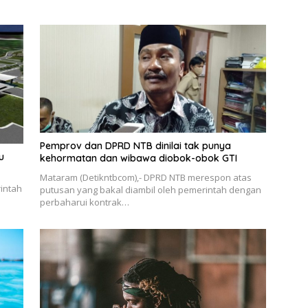
Pemprov dan DPRD NTB dinilai tak punya
u
kehormatan dan wibawa diobok-obok GTI
Mataram (Detikntbcom),- DPRD NTB merespon atas
intah
putusan yang bakal diambil oleh pemerintah dengan
perbaharui kontrak…