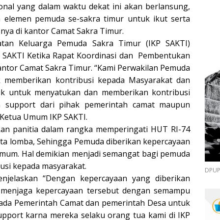
onal yang dalam waktu dekat ini akan berlansung,
elemen pemuda se-sakra timur untuk ikut serta
nya di kantor Camat Sakra Timur.
katan Keluarga Pemuda Sakra Timur (IKP SAKTI)
 SAKTI Ketika Rapat Koordinasi dan Pembentukan
Kantor Camat Sakra Timur. “Kami Perwakilan Pemuda
k memberikan kontribusi kepada Masyarakat dan
uk untuk menyatukan dan memberikan kontribusi
n support dari pihak pemerintah camat maupun
(Ketua Umum IKP SAKTI.
kan panitia dalam rangka memperingati HUT RI-74
ta lomba, Sehingga Pemuda diberikan kepercayaan
 umum. Hal demikian menjadi semangat bagi pemuda
usi kepada masyarakat.
DPUPR
jelaskan “Dengan kepercayaan yang diberikan
 menjaga kepercayaan tersebut dengan semampu
epada Pemerintah Camat dan pemerintah Desa untuk
pport karna mereka selaku orang tua kami di IKP