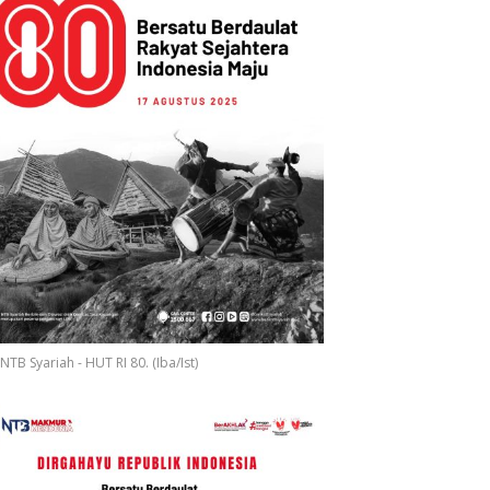
NTB Syariah - HUT RI 80. (Iba/Ist)