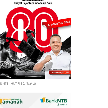
 NTB - HUT RI 80. (Iba/Ist)