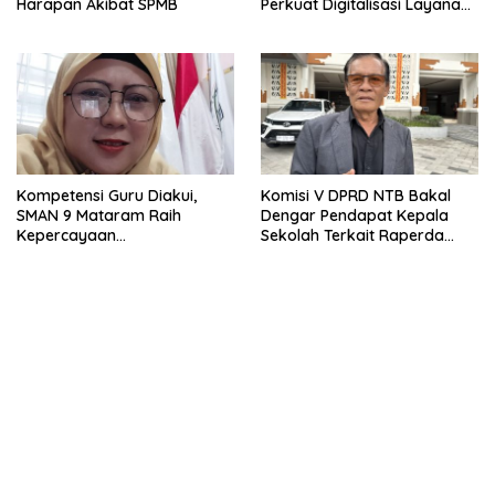
Harapan Akibat SPMB
Perkuat Digitalisasi Layanan
Pembayaran Pendidikan
Kompetensi Guru Diakui,
Komisi V DPRD NTB Bakal
SMAN 9 Mataram Raih
Dengar Pendapat Kepala
Kepercayaan
Sekolah Terkait Raperda
Kemendikdasmen Program
Sumbangan Pendidikan
Pembelajaran Coding dan AI