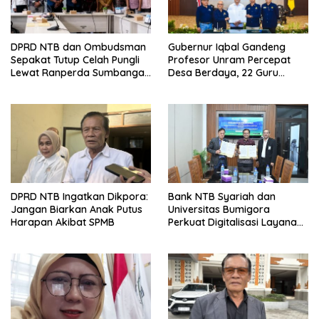
DPRD NTB dan Ombudsman
Gubernur Iqbal Gandeng
Sepakat Tutup Celah Pungli
Profesor Unram Percepat
Lewat Ranperda Sumbangan
Desa Berdaya, 22 Guru
Pendidikan
Besar Diterjunkan
DPRD NTB Ingatkan Dikpora:
Bank NTB Syariah dan
Jangan Biarkan Anak Putus
Universitas Bumigora
Harapan Akibat SPMB
Perkuat Digitalisasi Layanan
Pembayaran Pendidikan