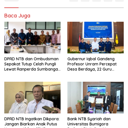
Baca Juga
DPRD NTB dan Ombudsman
Gubernur Iqbal Gandeng
Sepakat Tutup Celah Pungli
Profesor Unram Percepat
Lewat Ranperda Sumbangan
Desa Berdaya, 22 Guru
Pendidikan
Besar Diterjunkan
DPRD NTB Ingatkan Dikpora:
Bank NTB Syariah dan
Jangan Biarkan Anak Putus
Universitas Bumigora