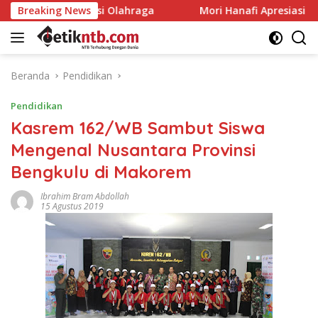
Langsung
lahraga
Breaking News
Mori Hanafi Apresiasi Tim Gabungan Padamkan
ke
konten
Beranda
Pendidikan
Pendidikan
Kasrem 162/WB Sambut Siswa
Mengenal Nusantara Provinsi
Bengkulu di Makorem
Ibrahim Bram Abdollah
15 Agustus 2019