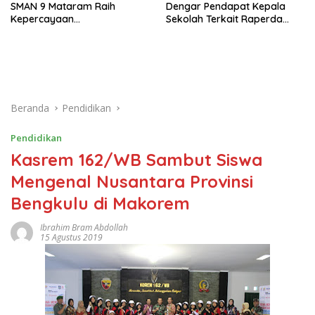
SMAN 9 Mataram Raih
Dengar Pendapat Kepala
Kepercayaan
Sekolah Terkait Raperda
Kemendikdasmen Program
Sumbangan Pendidikan
Pembelajaran Coding dan AI
Beranda
Pendidikan
Pendidikan
Kasrem 162/WB Sambut Siswa
Mengenal Nusantara Provinsi
Bengkulu di Makorem
Ibrahim Bram Abdollah
15 Agustus 2019