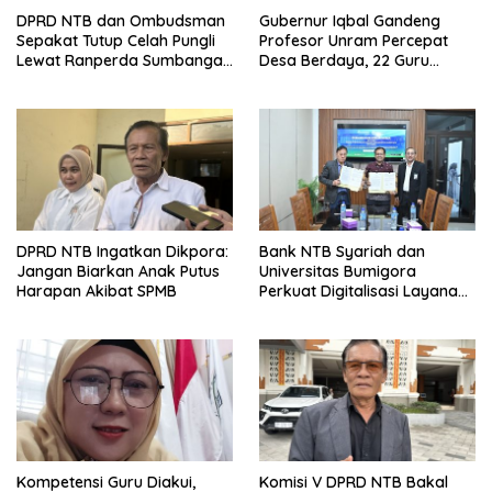
DPRD NTB dan Ombudsman
Gubernur Iqbal Gandeng
Sepakat Tutup Celah Pungli
Profesor Unram Percepat
Lewat Ranperda Sumbangan
Desa Berdaya, 22 Guru
Pendidikan
Besar Diterjunkan
DPRD NTB Ingatkan Dikpora:
Bank NTB Syariah dan
Jangan Biarkan Anak Putus
Universitas Bumigora
Harapan Akibat SPMB
Perkuat Digitalisasi Layanan
Pembayaran Pendidikan
Kompetensi Guru Diakui,
Komisi V DPRD NTB Bakal