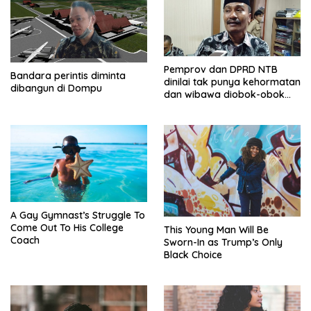
Pemprov dan DPRD NTB
Bandara perintis diminta
dinilai tak punya kehormatan
dibangun di Dompu
dan wibawa diobok-obok
GTI
A Gay Gymnast’s Struggle To
Come Out To His College
This Young Man Will Be
Coach
Sworn-In as Trump’s Only
Black Choice