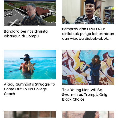
Pemprov dan DPRD NTB
Bandara perintis diminta
dinilai tak punya kehormatan
dibangun di Dompu
dan wibawa diobok-obok
GTI
A Gay Gymnast’s Struggle To
Come Out To His College
This Young Man Will Be
Coach
Sworn-In as Trump’s Only
Black Choice