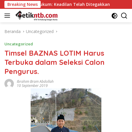
Langsung
m: Keadilan Telah Ditegakkan
Breaking News
Tak Tergoyah, 40 Cabor
ke
konten
Beranda
Uncategorized
Uncategorized
Timsel BAZNAS LOTIM Harus
Terbuka dalam Seleksi Calon
Pengurus.
Ibrahim Bram Abdollah
10 September 2019