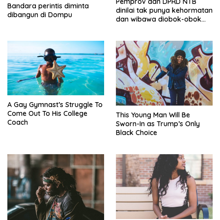
Pemprov dan DPRD NTB
Bandara perintis diminta
dinilai tak punya kehormatan
dibangun di Dompu
dan wibawa diobok-obok
GTI
A Gay Gymnast’s Struggle To
Come Out To His College
This Young Man Will Be
Coach
Sworn-In as Trump’s Only
Black Choice