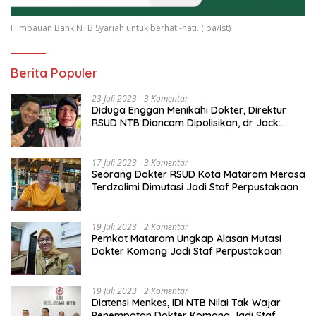
Himbauan Bank NTB Syariah untuk berhati-hati. (Iba/Ist)
Berita Populer
23 Juli 2023
3 Komentar
Diduga Enggan Menikahi Dokter, Direktur
RSUD NTB Diancam Dipolisikan, dr Jack:
Ngawur Itu
17 Juli 2023
3 Komentar
Seorang Dokter RSUD Kota Mataram Merasa
Terdzolimi Dimutasi Jadi Staf Perpustakaan
19 Juli 2023
2 Komentar
Pemkot Mataram Ungkap Alasan Mutasi
Dokter Komang Jadi Staf Perpustakaan
19 Juli 2023
2 Komentar
Diatensi Menkes, IDI NTB Nilai Tak Wajar
Penempatan Dokter Komang Jadi Staf