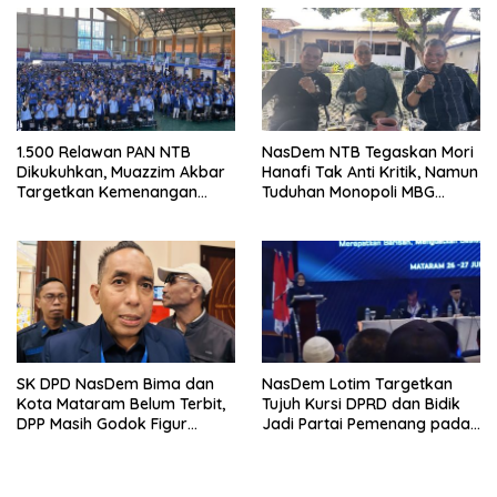
1.500 Relawan PAN NTB
NasDem NTB Tegaskan Mori
Dikukuhkan, Muazzim Akbar
Hanafi Tak Anti Kritik, Namun
Targetkan Kemenangan
Tuduhan Monopoli MBG
Menuju Pemilu 2029
Harus Berdasarkan Fakta
SK DPD NasDem Bima dan
NasDem Lotim Targetkan
Kota Mataram Belum Terbit,
Tujuh Kursi DPRD dan Bidik
DPP Masih Godok Figur
Jadi Partai Pemenang pada
Terbaik, Ini Kriteria Menurut
Pemilu 2029
Ketua DPW