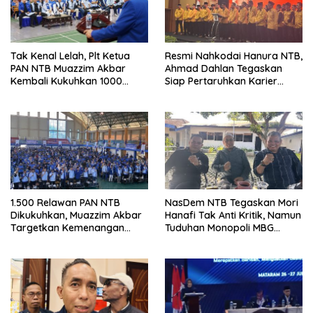
Tak Kenal Lelah, Plt Ketua
Resmi Nahkodai Hanura NTB,
PAN NTB Muazzim Akbar
Ahmad Dahlan Tegaskan
Kembali Kukuhkan 1000
Siap Pertaruhkan Karier
Relawan di Lombok Timur
Politik demi Kebangkitan
Partai
1.500 Relawan PAN NTB
NasDem NTB Tegaskan Mori
Dikukuhkan, Muazzim Akbar
Hanafi Tak Anti Kritik, Namun
Targetkan Kemenangan
Tuduhan Monopoli MBG
Menuju Pemilu 2029
Harus Berdasarkan Fakta