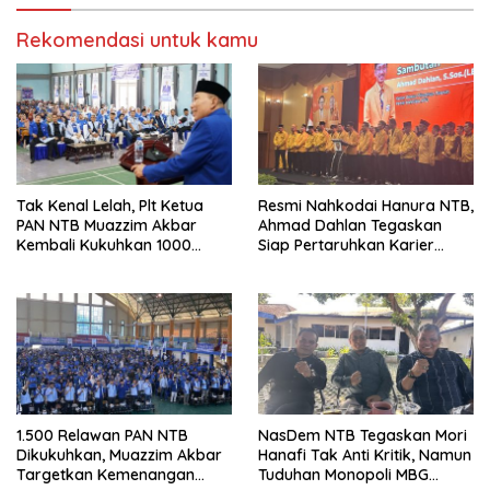
Rekomendasi untuk kamu
Tak Kenal Lelah, Plt Ketua
Resmi Nahkodai Hanura NTB,
PAN NTB Muazzim Akbar
Ahmad Dahlan Tegaskan
Kembali Kukuhkan 1000
Siap Pertaruhkan Karier
Relawan di Lombok Timur
Politik demi Kebangkitan
Partai
1.500 Relawan PAN NTB
NasDem NTB Tegaskan Mori
Dikukuhkan, Muazzim Akbar
Hanafi Tak Anti Kritik, Namun
Targetkan Kemenangan
Tuduhan Monopoli MBG