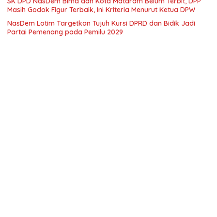
SK DPD NasDem Bima dan Kota Mataram Belum Terbit, DPP
Masih Godok Figur Terbaik, Ini Kriteria Menurut Ketua DPW
NasDem Lotim Targetkan Tujuh Kursi DPRD dan Bidik Jadi
Partai Pemenang pada Pemilu 2029