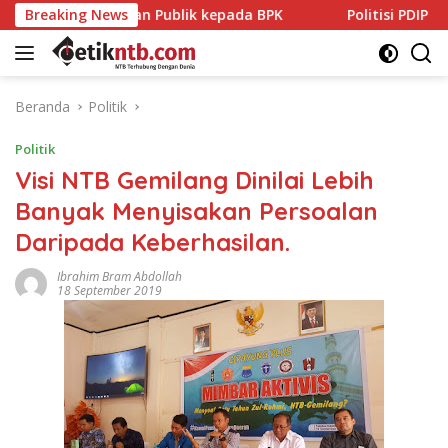
Langsung
ublik kepada BPK
Breaking News
Politisi PDIP NTB Respons Demokrat s
ke
konten
Beranda
Politik
Politik
Visi NTB Gemilang Dinilai Lebih
Banyak Menyisakan Persoalan
Daripada Keberhasilan.
Ibrahim Bram Abdollah
18 September 2019