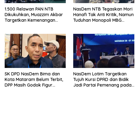
1.500 Relawan PAN NTB
NasDem NTB Tegaskan Mori
Dikukuhkan, Muazzim Akbar
Hanafi Tak Anti Kritik, Namun
Targetkan Kemenangan
Tuduhan Monopoli MBG
Menuju Pemilu 2029
Harus Berdasarkan Fakta
SK DPD NasDem Bima dan
NasDem Lotim Targetkan
Kota Mataram Belum Terbit,
Tujuh Kursi DPRD dan Bidik
DPP Masih Godok Figur
Jadi Partai Pemenang pada
Terbaik, Ini Kriteria Menurut
Pemilu 2029
Ketua DPW