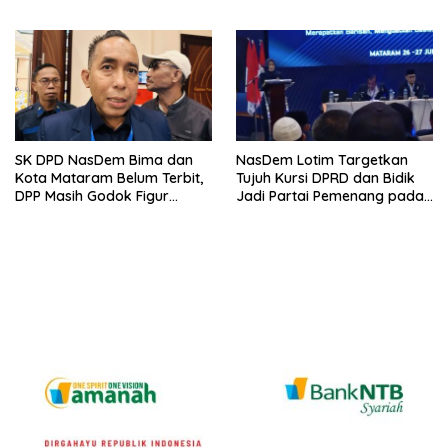
Menuju Pemilu 2029
Harus Berdasarkan Fakta
SK DPD NasDem Bima dan
NasDem Lotim Targetkan
Kota Mataram Belum Terbit,
Tujuh Kursi DPRD dan Bidik
DPP Masih Godok Figur
Jadi Partai Pemenang pada
Terbaik, Ini Kriteria Menurut
Pemilu 2029
Ketua DPW