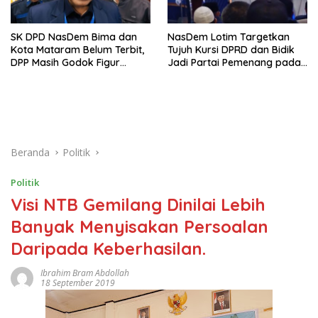
SK DPD NasDem Bima dan
NasDem Lotim Targetkan
Kota Mataram Belum Terbit,
Tujuh Kursi DPRD dan Bidik
DPP Masih Godok Figur
Jadi Partai Pemenang pada
Terbaik, Ini Kriteria Menurut
Pemilu 2029
Ketua DPW
Beranda
Politik
Politik
Visi NTB Gemilang Dinilai Lebih
Banyak Menyisakan Persoalan
Daripada Keberhasilan.
Ibrahim Bram Abdollah
18 September 2019