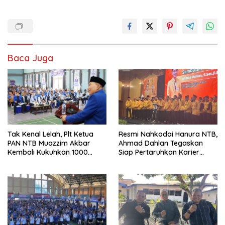
Baca Juga
Tak Kenal Lelah, Plt Ketua
Resmi Nahkodai Hanura NTB,
PAN NTB Muazzim Akbar
Ahmad Dahlan Tegaskan
Kembali Kukuhkan 1000
Siap Pertaruhkan Karier
Relawan di Lombok Timur
Politik demi Kebangkitan
Partai