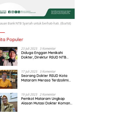
uan Bank NTB Syariah untuk berhati-hati. (Iba/Ist)
ita Populer
23 Juli 2023
3 Komentar
Diduga Enggan Menikahi
Dokter, Direktur RSUD NTB
Diancam Dipolisikan, dr Jack:
Ngawur Itu
17 Juli 2023
3 Komentar
Seorang Dokter RSUD Kota
Mataram Merasa Terdzolimi
Dimutasi Jadi Staf
Perpustakaan
19 Juli 2023
2 Komentar
Pemkot Mataram Ungkap
Alasan Mutasi Dokter Komang
Jadi Staf Perpustakaan