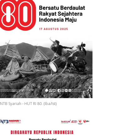
NTB Syariah - HUT RI 80. (Iba/Ist)