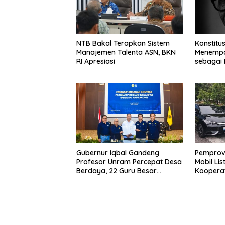
NTB Bakal Terapkan Sistem
Konstitus
Manajemen Talenta ASN, BKN
Menempat
RI Apresiasi
sebagai 
Bangsa
Gubernur Iqbal Gandeng
Pemprov
Profesor Unram Percepat Desa
Mobil Lis
Berdaya, 22 Guru Besar
Kooperat
Diterjunkan
Hukum