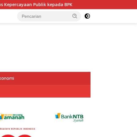
kepada BPK
Politisi PDIP NTB Respons Demokrat soal Au
Ekonomi