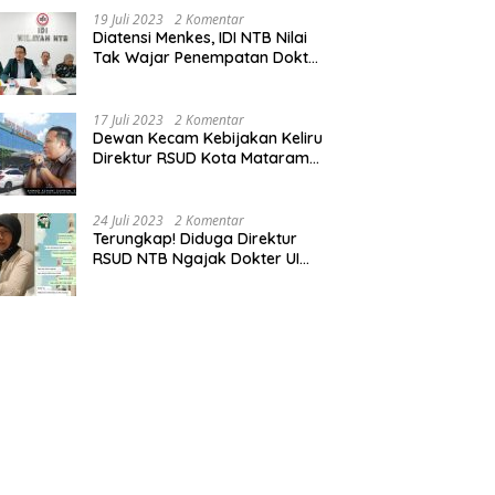
19 Juli 2023
2 Komentar
Diatensi Menkes, IDI NTB Nilai
Tak Wajar Penempatan Dokter
Komang Jadi Staf
Perpustakaan
17 Juli 2023
2 Komentar
Dewan Kecam Kebijakan Keliru
Direktur RSUD Kota Mataram
Tempatkan Dokter Jadi Staf
Perpustakaan
24 Juli 2023
2 Komentar
Terungkap! Diduga Direktur
RSUD NTB Ngajak Dokter UI
‘Main’ di Hotel