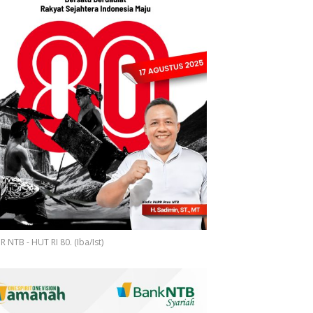
 NTB - HUT RI 80. (Iba/Ist)