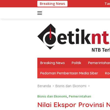
Langsung
Breaking News
Tanggapi PDIP, Syamsul F
ke
konten
Breaking News
Politik
Pemerintaha
Pedoman Pemberitaan Media Siber
Kod
Beranda
Bisnis dan Ekonomi
Bisnis dan Ekonomi
,
Pemerintahan
Nilai Ekspor Provinsi