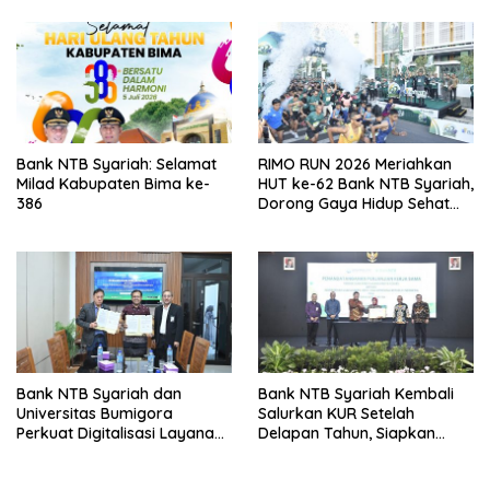
Bank NTB Syariah: Selamat
RIMO RUN 2026 Meriahkan
Milad Kabupaten Bima ke-
HUT ke-62 Bank NTB Syariah,
386
Dorong Gaya Hidup Sehat
dan Transformasi Digital
Bank NTB Syariah dan
Bank NTB Syariah Kembali
Universitas Bumigora
Salurkan KUR Setelah
Perkuat Digitalisasi Layanan
Delapan Tahun, Siapkan
Pembayaran Pendidikan
Rp40 Miliar untuk UMKM dan
Pekerja Migran