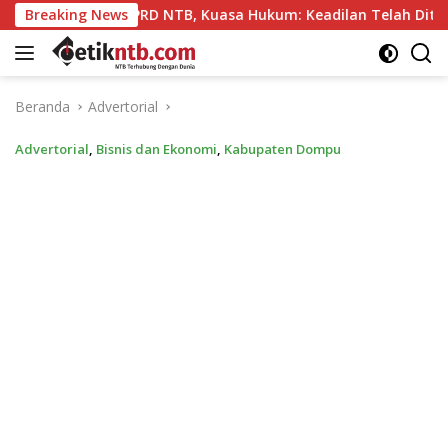
Langsung
” DPRD NTB, Kuasa Hukum: Keadilan Telah Ditegakkan
Breaking News
ke
konten
Beranda
Advertorial
Advertorial
,
Bisnis dan Ekonomi
,
Kabupaten Dompu