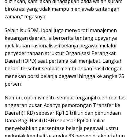
diizinkan, k
ami
akan dihadapkan pada wajah suram
birokrasi yang tidak mampu menjawab tantangan
zaman,” tegasnya.
Selain isu SDM, Iqbal juga menyoroti manajemen
keuangan daerah. Ia bercerita tentang upayanya
melakukan rasionalisasi belanja pegawai melalui
penyederhanaan struktur Organisasi Perangkat
Daerah (OPD) saat pertama kali menjabat. Langkah
berani tersebut sempat membuahkan hasil dengan
menekan porsi belanja pegawai hingga ke angka 25
persen.
Namun, optimisme itu sempat terganjal oleh realitas
anggaran pusat. Adanya pemotongan T
ransfer k
e
Daerah
(TKD) sebesar Rp1,2 triliun dan penundaan
Dana Bagi Hasil (DBH) sebesar Rp600 miliar
menyebabkan persentase belanja pegawai justru
melonjak kembali ke angka 33 persen di akhir tahun.