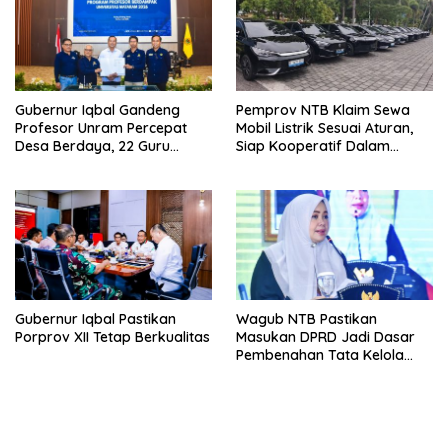
Gubernur Iqbal Gandeng
Pemprov NTB Klaim Sewa
Profesor Unram Percepat
Mobil Listrik Sesuai Aturan,
Desa Berdaya, 22 Guru
Siap Kooperatif Dalam
Besar Diterjunkan
Proses Hukum
Gubernur Iqbal Pastikan
Wagub NTB Pastikan
Porprov XII Tetap Berkualitas
Masukan DPRD Jadi Dasar
Pembenahan Tata Kelola
APBD