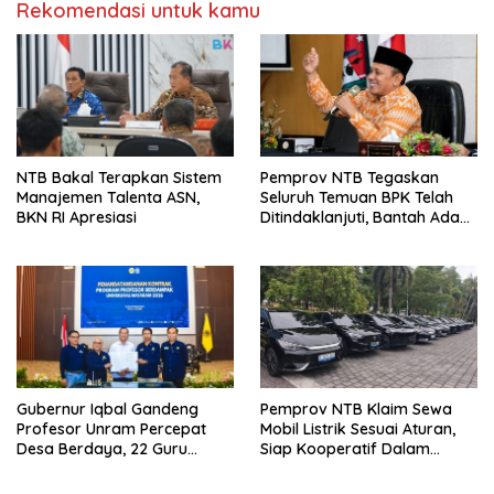
Rekomendasi untuk kamu
NTB Bakal Terapkan Sistem
Pemprov NTB Tegaskan
Manajemen Talenta ASN,
Seluruh Temuan BPK Telah
BKN RI Apresiasi
Ditindaklanjuti, Bantah Ada
Kerugian Daerah yang
Dibiarkan
Gubernur Iqbal Gandeng
Pemprov NTB Klaim Sewa
Profesor Unram Percepat
Mobil Listrik Sesuai Aturan,
Desa Berdaya, 22 Guru
Siap Kooperatif Dalam
Besar Diterjunkan
Proses Hukum