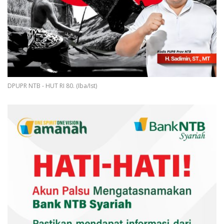
DPUPR NTB - HUT RI 80. (Iba/Ist)