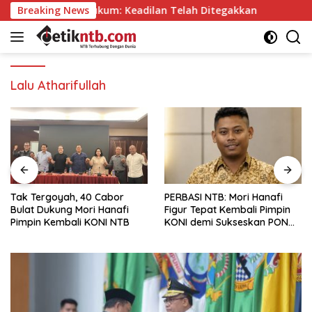
Langsung
 Kuasa Hukum: Keadilan Telah Ditegakkan
Breaking News
Tak Tergoy
ke
konten
Lalu Atharifullah
Tak Tergoyah, 40 Cabor
PERBASI NTB: Mori Hanafi
Bulat Dukung Mori Hanafi
Figur Tepat Kembali Pimpin
Pimpin Kembali KONI NTB
KONI demi Sukseskan PON
2028